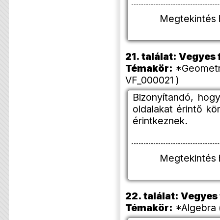
Megtekintés 
21. találat: Vegye
Témakör:
*Geometria
VF_000021 )
Bizonyítandó, hogy
oldalakat érintő kö
érintkeznek.
Megtekintés 
22. találat: Vegye
Témakör:
*Algebra 