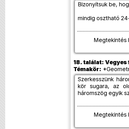
Bizonyítsuk be, ho
mindig osztható 24
Megtekintés 
18. találat: Vegye
Témakör:
*Geometria
Szerkesszünk háro
kör sugara, az ol
háromszög egyik s
Megtekintés 