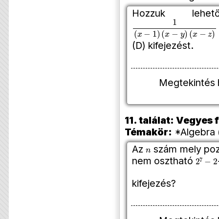
Hozzuk lehe
1
(
x
−
1
)
(
x
−
y
)
(
x
−
z
)
+
1
(
y
(D) kifejezést.
Megtekintés 
11. találat: Vegyes
Témakör:
*Algebra 
n
Az
szám mely pozi
2
7
−
2
nem osztható
kifejezés?