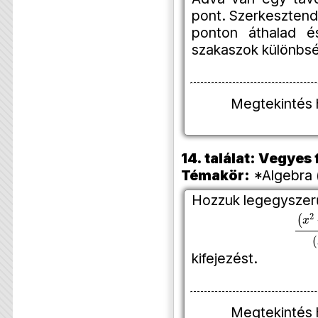
pont. Szerkesztend
ponton áthalad 
szakaszok különbsé
Megtekintés 
14. találat: Vegye
Témakör:
*Algebra 
Hozzuk legegyszerű
(
z
2
kifejezést.
Megtekintés 