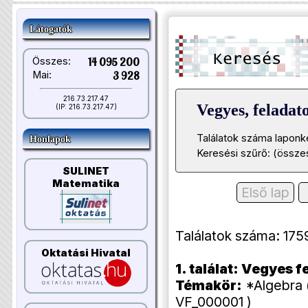
Látogatók
Összes:
14 095 200
Mai:
3 928
216.73.217.47
Vegyes, felada
(IP: 216.73.217.47)
Találatok száma laponk
Honlapok
Keresési szűrő: (összes
SULINET
Matematika
Első lap
Találatok száma: 1759 (
Oktatási Hivatal
1. találat: Vegyes
Témakör:
*Algebra 
VF_000001 )