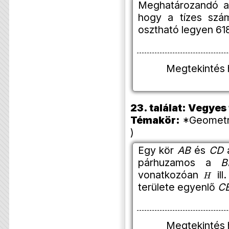
Meghatározandó 
hogy a tízes szám
osztható legyen 618
Megtekintés 
23. találat: Vegye
Témakör:
*Geometri
)
Egy kör
AB
és
CD
á
párhuzamos a
B
H
vonatkozóan
ill
területe egyenlő
C
Megtekintés 