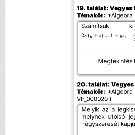
19. találat: Vegye
Témakör:
*Algebra 
Számítsu
2
x
(
y
+
z
)
=
1
+
y
z
,
1
x
−
2
y
=
Megtekintés 
20. találat: Vegye
Témakör:
*Algebra 
VF_000020 )
Melyik az a legki
melynek utolsó je
négyszeresét kapj