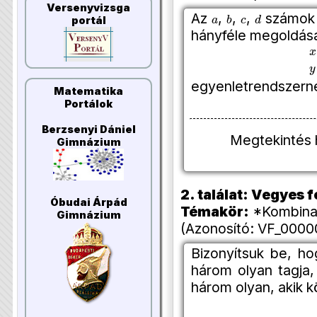
Versenyvizsga
a
b
c
d
Az
,
,
,
számok m
portál
hányféle megoldás
x
egyenletrendszern
Matematika
Portálok
Berzsenyi Dániel
Megtekintés 
Gimnázium
2. találat: Vegyes
Óbudai Árpád
Témakör:
*Kombinat
Gimnázium
(Azonosító: VF_0000
Bizonyítsuk be, h
három olyan tagja,
három olyan, akik 