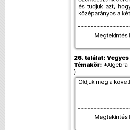
és tudjuk azt, hog
középarányos a két
Megtekintés 
26. találat: Vegye
Témakör:
*Algebra 
)
Oldjuk meg a követ
Megtekintés 