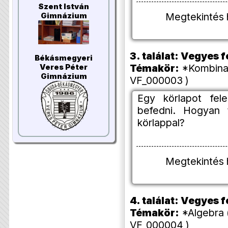
Szent István
Megtekintés 
Gimnázium
3. találat: Vegyes
Békásmegyeri
Témakör:
*Kombinat
Veres Péter
Gimnázium
VF_000003 )
Egy körlapot fel
befedni. Hogyan
körlappal?
Megtekintés 
4. találat: Vegyes
Témakör:
*Algebra (
VF_000004 )