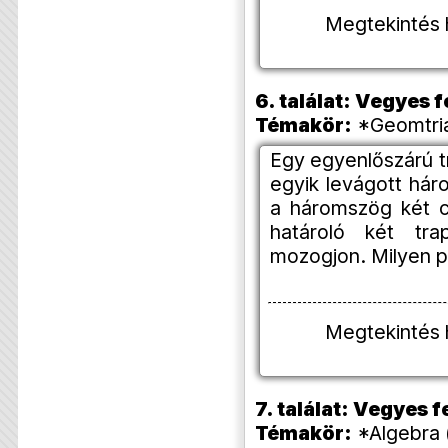
Megtekintés 
6. találat: Vegyes
Témakör:
*Geomtria
Egy egyenlőszárú tr
egyik levágott hár
a háromszög két c
határoló két tra
mozogjon. Milyen 
Megtekintés 
7. találat: Vegyes
Témakör:
*Algebra 