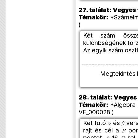
27. találat: Vegye
Témakör:
*Számelmé
)
Két szám össz
különbségének törz
Az egyik szám oszt
Megtekintés 
28. találat: Vegye
Témakör:
*Algebra 
VF_000028 )
α
β
Két futó
és
vers
P
rajt és cél a
pon
β
pontot,
16 m-rel