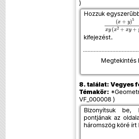
)
Hozzuk egyszerűbb
(
x
+
y
)
5
x
y
(
x
2
+
kifejezést.
Megtekintés 
8. találat: Vegyes
Témakör:
*Geometri
VF_000008 )
Bizonyítsuk be,
pontjának az oldal
háromszög köré írt