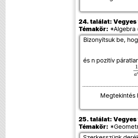
24. találat: Vegye
Témakör:
*Algebra 
Bizonyítsuk be, ho
és n pozitív páratl
1
a
Megtekintés 
25. találat: Vegye
Témakör:
*Geometri
Szerkesszünk deré