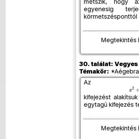
metszik, hogy a
egyenesig ter
körmetszésponttól 
Megtekintés 
30. találat: Vegye
Témakör:
*Aégebra 
Az
x
2
+
kifejezést alakíts
egytagú kifejezés 
Megtekintés 