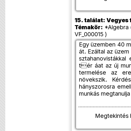
15. találat: Vegye
Témakör:
*Algebra 
VF_000015 )
Egy üzemben 40 mu
át. Ezáltal az üze
sztahanovistákka
tér áat az új mu
termelése az ere
növekszik. Kérd
hányszorosra emel
munkás megtanulja
Megtekintés 