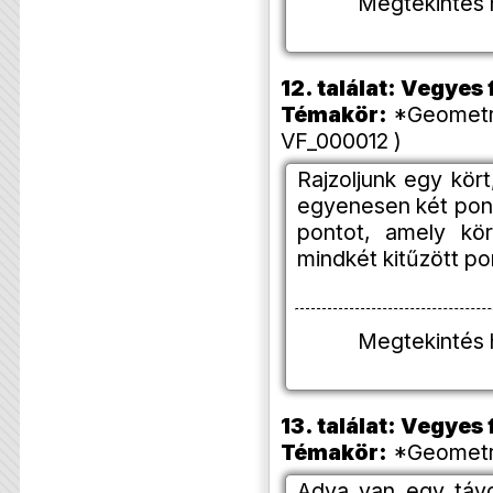
Megtekintés 
12. találat: Vegye
Témakör:
*Geometria
VF_000012 )
Rajzoljunk egy kör
egyenesen két pon
pontot, amely kö
mindkét kitűzött po
Megtekintés 
13. találat: Vegye
Témakör:
*Geometri
Adva van egy táv