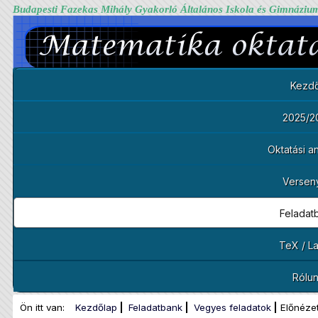
Budapesti Fazekas Mihály Gyakorló Általános Iskola és Gimnáziu
Kezdő
2025/2
Oktatási 
Versen
Feladat
TeX / L
Rólu
Ön itt van:
Kezdőlap
Feladatbank
Vegyes feladatok
Előnézet