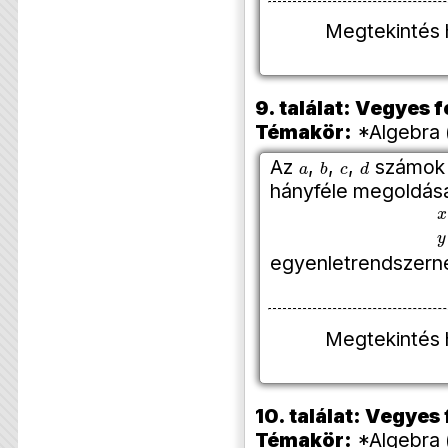
Megtekintés 
9. találat: Vegyes
Témakör:
*Algebra 
a
b
c
d
Az
,
,
,
számok m
hányféle megoldás
x
egyenletrendszern
Megtekintés 
10. találat: Vegye
Témakör:
*Algebra 