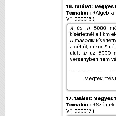
16. találat: Vegye
Témakör:
*Algebra 
VF_000016 )
A
B
és
5000 mét
kísérletnél a 1 km 
A második kísérlet
B
a céltól, mikor
cél
B
alatt
az 5000 mé
versenyben nem vál
Megtekintés 
17. találat: Vegye
Témakör:
*Számelmé
VF_000017 )