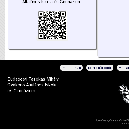
Általános Iskola és Gimnázium
|
|
Impresszum
Közreműködők
Honlap
Budapesti Fazekas Mihály
Gyakorló Általános Iskola
és Gimnázium
Joomla template: szsnjm4-001 
www.sz