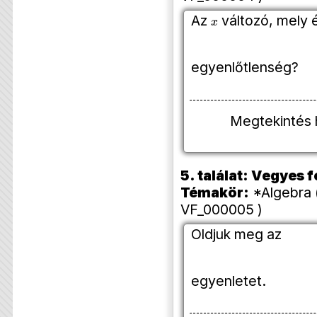
x
Az
változó, mely é
egyenlőtlenség?
Megtekintés 
5. találat: Vegyes
Témakör:
*Algebra (
VF_000005 )
Oldjuk meg az
egyenletet.