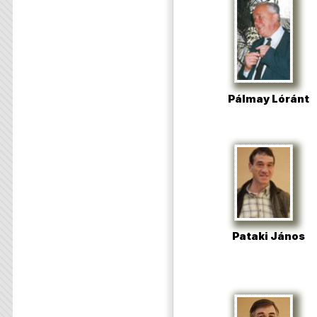
Pálmay Lóránt
Pataki János