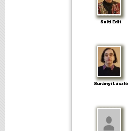
Solti Edit
Surányi László