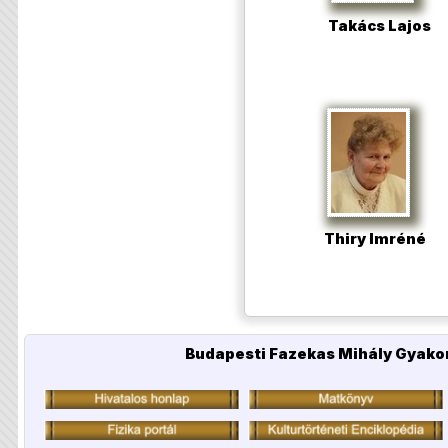
Takács Lajos
Thiry Imréné
Budapesti Fazekas Mihály Gyakor