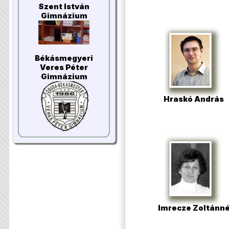
Szent István
Gimnázium
Békásmegyeri
Veres Péter
Gimnázium
Hraskó András
Imrecze Zoltánn