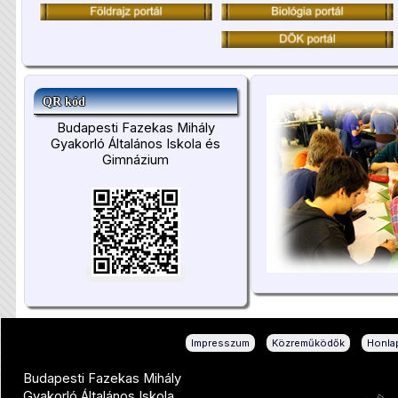
QR kód
Budapesti Fazekas Mihály
Gyakorló Általános Iskola és
Gimnázium
|
|
Impresszum
Közreműködők
Honlap
Budapesti Fazekas Mihály
Gyakorló Általános Iskola