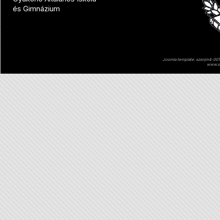
és Gimnázium
Joomla template: szsnjm4-001 
www.sz