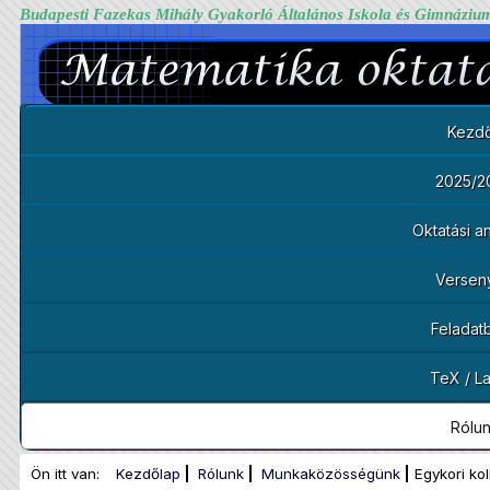
Budapesti Fazekas Mihály Gyakorló Általános Iskola és Gimnáziu
Kezdő
2025/2
Oktatási 
Versen
Feladat
TeX / L
Rólu
Ön itt van:
Kezdőlap
Rólunk
Munkaközösségünk
Egykori ko