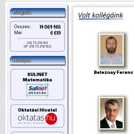
Látogatók
Összes:
14 064 465
Mai:
6 619
216.73.216.153
(IP: 216.73.216.153)
Honlapok
Beleznay Ferenc
SULINET
Matematika
Oktatási Hivatal