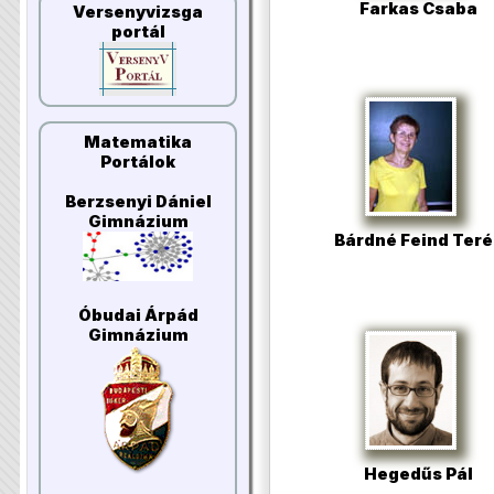
Farkas Csaba
Versenyvizsga
portál
Matematika
Portálok
Berzsenyi Dániel
Gimnázium
Bárdné Feind Teré
Óbudai Árpád
Gimnázium
Hegedűs Pál