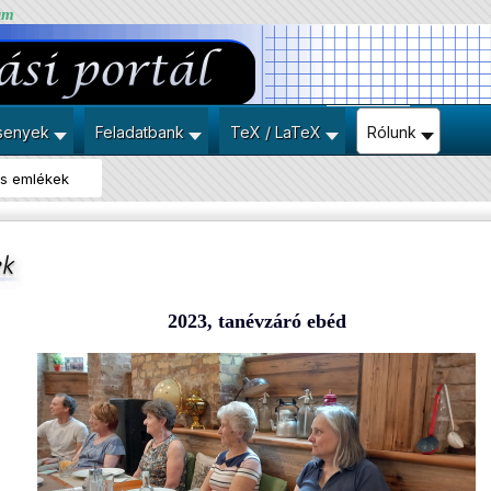
um
senyek
Feladatbank
TeX / LaTeX
Rólunk
s emlékek
2023, tanévzáró ebéd