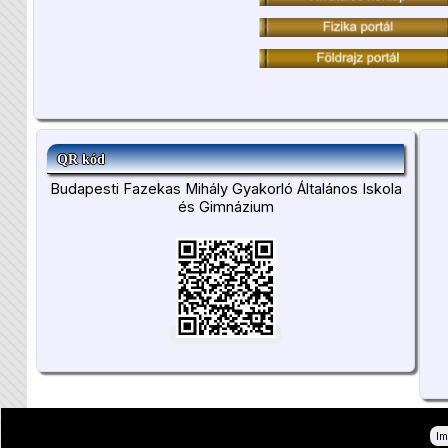
QR kód
Budapesti Fazekas Mihály Gyakorló Általános Iskola
és Gimnázium
I