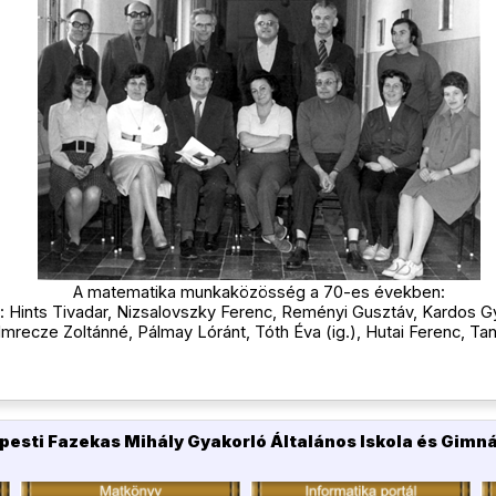
A matematika munkaközösség a 70-es években:
a): Hints Tivadar, Nizsalovszky Ferenc, Reményi Gusztáv, Kardos Gyu
Imrecze Zoltánné, Pálmay Lóránt, Tóth Éva (ig.), Hutai Ferenc, T
pesti Fazekas Mihály Gyakorló Általános Iskola és Gimn