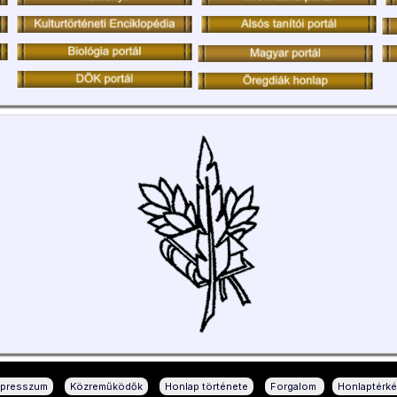
|
|
|
|
mpresszum
Közreműködők
Honlap története
Forgalom
Honlaptérk