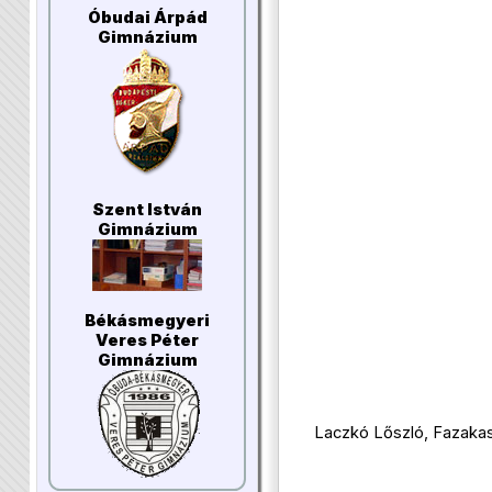
Óbudai Árpád
Gimnázium
Szent István
Gimnázium
Békásmegyeri
Veres Péter
Gimnázium
Laczkó Lőszló, Fazakas 