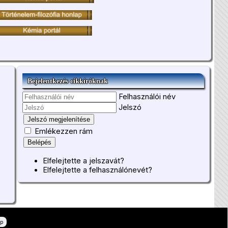
Bejelentkezés cikkíróknak
Felhasználói név
Jelszó
Jelszó megjelenítése
Emlékezzen rám
Belépés
Elfelejtette a jelszavát?
Elfelejtette a felhasználónevét?
ép