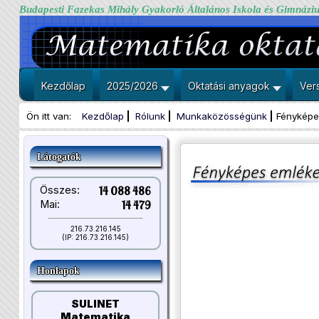
Budapesti Fazekas Mihály Gyakorló Általános Iskola és Gimnázi
Kezdőlap
2025/2026
Oktatási anyagok
Ver
Ön itt van:
Kezdőlap
Rólunk
Munkaközösségünk
Fényképe
Látogatók
Összes:
14 088 486
Mai:
14 479
216.73.216.145
(IP: 216.73.216.145)
Honlapok
SULINET
Matematika