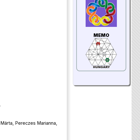
MEMO
,
 Márta
,
Pereczes Marianna
,