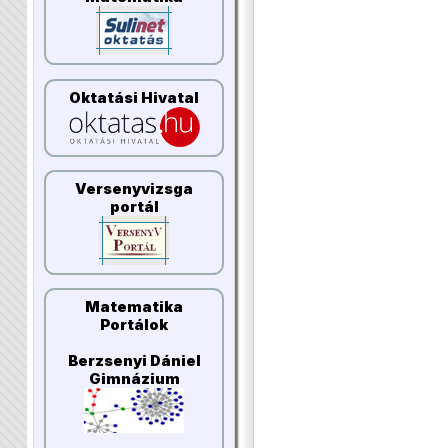
Oktatási Hivatal
Versenyvizsga
portál
Matematika
Portálok
Berzsenyi Dániel
Gimnázium