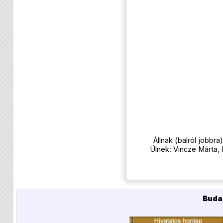
Állnak (balról jobbr
Ülnek: Vincze Márta, 
Buda