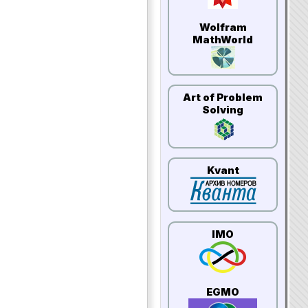
Wolfram
MathWorld
Art of Problem
Solving
Kvant
IMO
EGMO