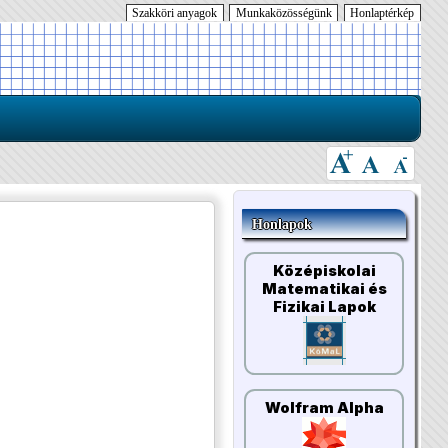
Szakköri anyagok
Munkaközösségünk
Honlaptérkép
Honlapok
Középiskolai
Matematikai és
Fizikai Lapok
Wolfram Alpha