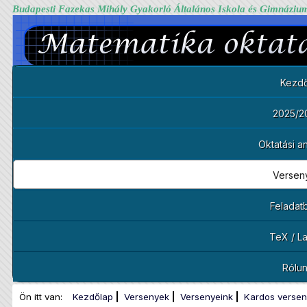
Budapesti Fazekas Mihály Gyakorló Általános Iskola és Gimnáziu
Kezdő
2025/2
Oktatási 
Versen
Feladat
TeX / L
Rólu
Ön itt van:
Kezdőlap
Versenyek
Versenyeink
Kardos versen