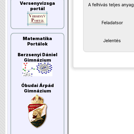
Versenyvizsga
A felhívás teljes anyag
portál
Feladatsor
Matematika
Jelentés
Portálok
Berzsenyi Dániel
Gimnázium
Óbudai Árpád
Gimnázium