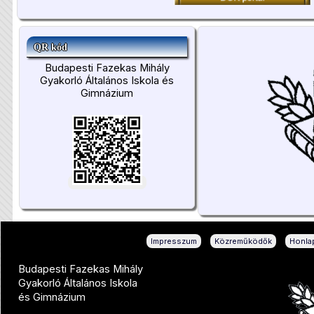
QR kód
Budapesti Fazekas Mihály
Gyakorló Általános Iskola és
Gimnázium
|
|
Impresszum
Közreműködők
Honlap
Budapesti Fazekas Mihály
Gyakorló Általános Iskola
és Gimnázium