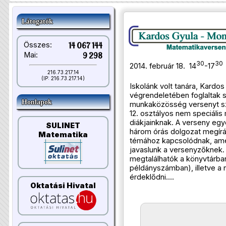
Látogatók
Összes:
14 067 144
Mai:
9 298
30
30
2014. február 18. 14
-17
216.73.217.14
(IP: 216.73.217.14)
Iskolánk volt tanára, Kardo
végrendeletében foglaltak 
Honlapok
munkaközösség versenyt sze
12. osztályos nem speciáli
diákjainknak. A verseny egyé
SULINET
három órás dolgozat megírás
Matematika
témához kapcsolódnak, am
javaslunk a versenyzőknek.
megtalálhatók a könyvtárban
példányszámban), illetve a 
érdeklődni....
Oktatási Hivatal