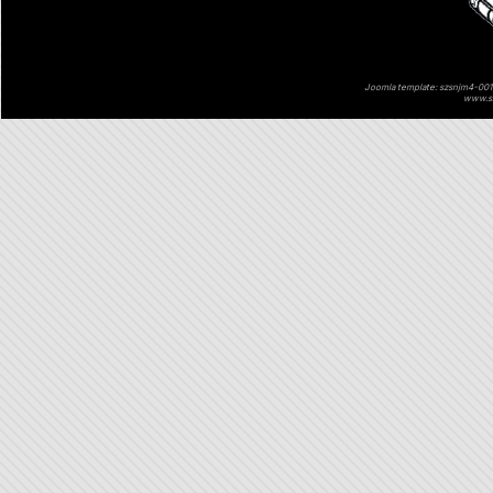
Joomla template: szsnjm4-001 
www.sz