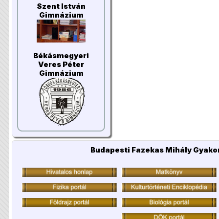
Szent István
Gimnázium
Békásmegyeri
Veres Péter
Gimnázium
Budapesti Fazekas Mihály Gyakor