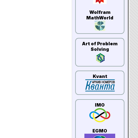
Wolfram
MathWorld
Art of Problem
Solving
Kvant
IMO
EGMO