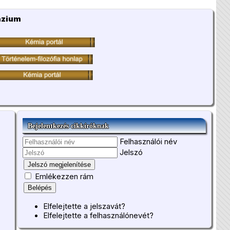
ázium
Bejelentkezés cikkíróknak
Felhasználói név
Jelszó
Jelszó megjelenítése
Emlékezzen rám
Belépés
Elfelejtette a jelszavát?
Elfelejtette a felhasználónevét?