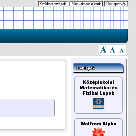
Szakköri anyagok
Munkaközösségünk
Honlaptérkép
Honlapok
Középiskolai
Matematikai és
Fizikai Lapok
Wolfram Alpha