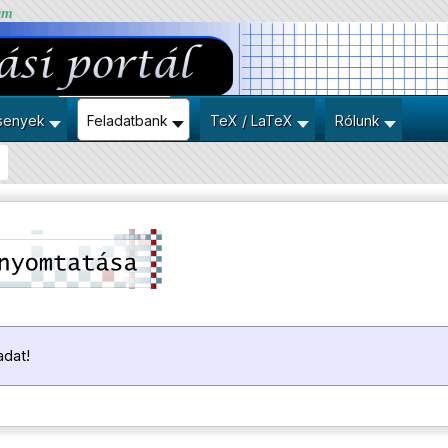
um
senyek
Feladatbank
TeX / LaTeX
Rólunk
adat!