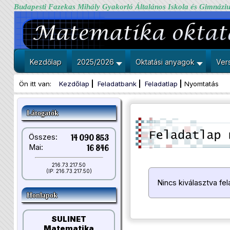
Budapesti Fazekas Mihály Gyakorló Általános Iskola és Gimnázi
Kezdőlap
2025/2026
Oktatási anyagok
Ver
Ön itt van:
Kezdőlap
Feladatbank
Feladatlap
Nyomtatás
Látogatók
Összes:
14 090 853
Mai:
16 846
216.73.217.50
(IP: 216.73.217.50)
Nincs kiválasztva fel
Honlapok
SULINET
Matematika