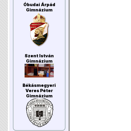
Óbudai Árpád
Gimnázium
Szent István
Gimnázium
Békásmegyeri
Veres Péter
Gimnázium