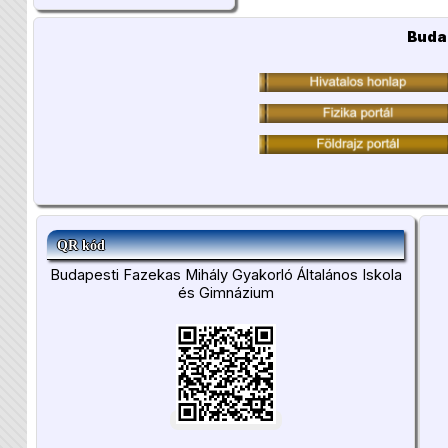
Buda
QR kód
Budapesti Fazekas Mihály Gyakorló Általános Iskola
és Gimnázium