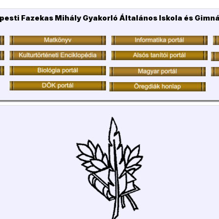
pesti Fazekas Mihály Gyakorló Általános Iskola és Gimn