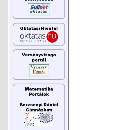
Oktatási Hivatal
Versenyvizsga
portál
Matematika
Portálok
Berzsenyi Dániel
Gimnázium