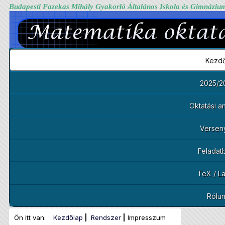
Budapesti Fazekas Mihály Gyakorló Általános Iskola és Gimnáziu
Kezdő
2025/2
Oktatási 
Versen
Feladat
TeX / L
Rólu
Ön itt van:
Kezdőlap
Rendszer
Impresszum