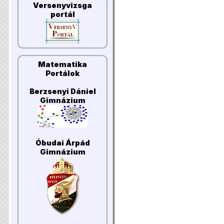
Versenyvizsga
portál
Matematika
Portálok
Berzsenyi Dániel
Gimnázium
Óbudai Árpád
Gimnázium