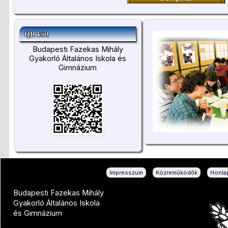
QR kód
Budapesti Fazekas Mihály
Gyakorló Általános Iskola és
Gimnázium
|
|
Impresszum
Közreműködők
Honlap
Budapesti Fazekas Mihály
Gyakorló Általános Iskola
és Gimnázium