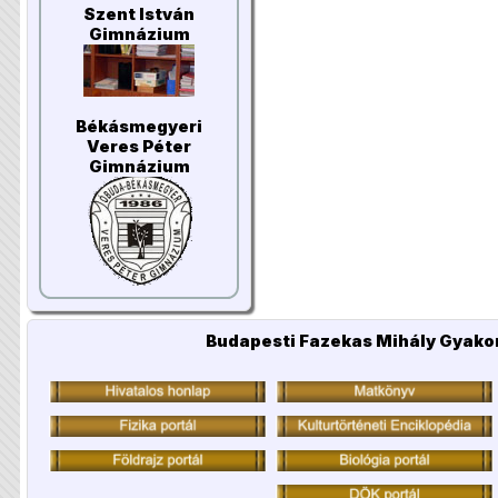
Szent István
Gimnázium
Békásmegyeri
Veres Péter
Gimnázium
Budapesti Fazekas Mihály Gyakor