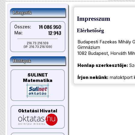
Látogatók
Impresszum
Összes:
14 086 950
Elérhetőség
Mai:
12 943
Budapesti Fazekas Mihály Gy
216.73.216.109
Gimnázium
(IP: 216.73.216.109)
1082 Budapest, Horváth Mihá
Honlapok
Honlap szerkesztője:
Szo
SULINET
Írjon nekünk:
matoktport 
Matematika
Oktatási Hivatal