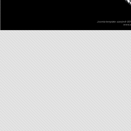
Joomla template: szsnjm4-001 
www.sz