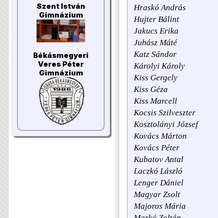
Szent István
Hraskó András
Gimnázium
Hujter Bálint
Jakucs Erika
Juhász Máté
Katz Sándor
Békásmegyeri
Veres Péter
Károlyi Károly
Gimnázium
Kiss Gergely
Kiss Géza
Kiss Marcell
Kocsis Szilveszter
Kosztolányi József
Kovács Márton
Kovács Péter
Kubatov Antal
Laczkó László
Lenger Dániel
Magyar Zsolt
Majoros Mária
Markó Zoltán