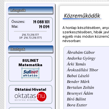
Látogatók
Összes:
14 088 101
Mai:
14 094
A honlap készítésében, an
szerkesztésében, hibák jav
216.73.216.177
egyéb más módon közremű
(IP: 216.73.216.177)
névsorban:
Honlapok
Ábrahám Gábor
Andorka György
SULINET
Árki Tamás
Matematika
Árokszállási Tibor
Babai László
Bender Márk
Bertalan Zoltán
Oktatási Hivatal
Besenyei Ádám
Bíró Bálint
Bora Eszter