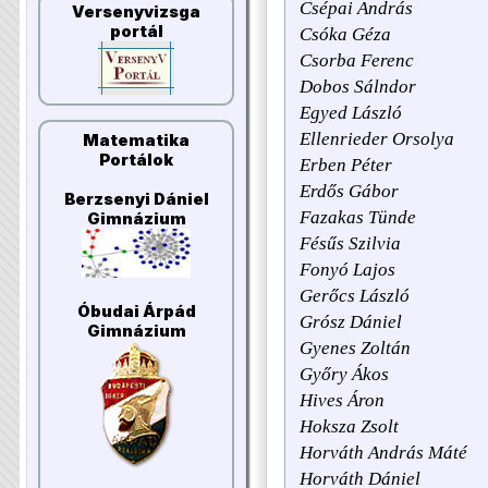
Csépai András
Versenyvizsga
portál
Csóka Géza
Csorba Ferenc
Dobos Sálndor
Egyed László
Ellenrieder Orsolya
Matematika
Portálok
Erben Péter
Erdős Gábor
Berzsenyi Dániel
Fazakas Tünde
Gimnázium
Fésűs Szilvia
Fonyó Lajos
Gerőcs László
Óbudai Árpád
Grósz Dániel
Gimnázium
Gyenes Zoltán
Győry Ákos
Hives Áron
Hoksza Zsolt
Horváth András Máté
Horváth Dániel