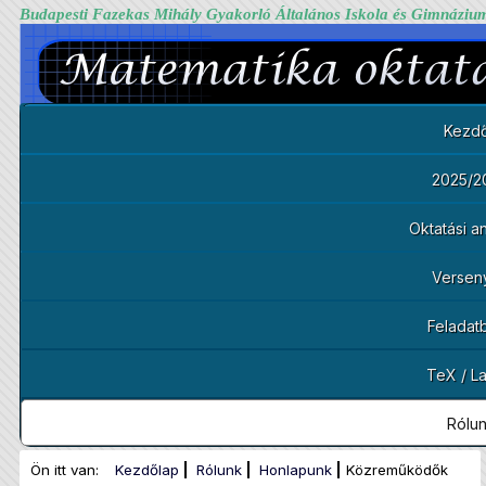
Budapesti Fazekas Mihály Gyakorló Általános Iskola és Gimnáziu
Kezdő
2025/2
Oktatási 
Versen
Feladat
TeX / L
Rólu
Ön itt van:
Kezdőlap
Rólunk
Honlapunk
Közreműködők