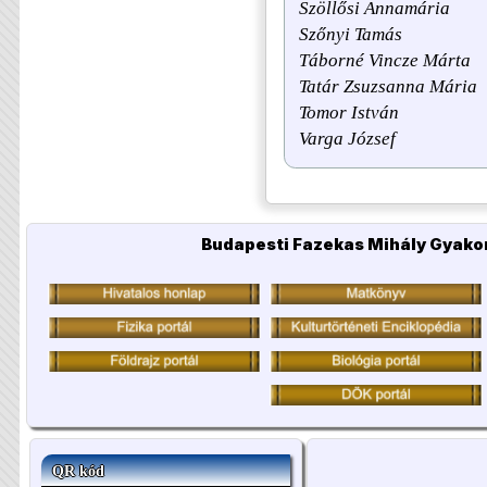
Szöllősi Annamária
Szőnyi Tamás
Táborné Vincze Márta
Tatár Zsuzsanna Mária
Tomor István
Varga József
Budapesti Fazekas Mihály Gyakor
QR kód