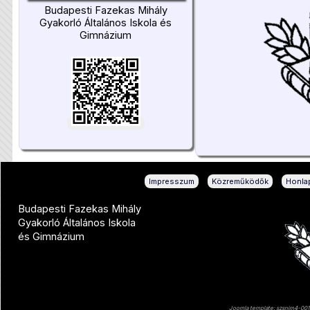
Budapesti Fazekas Mihály
Gyakorló Általános Iskola és
Gimnázium
|
|
Impresszum
Közreműködők
Honlap
Budapesti Fazekas Mihály
Gyakorló Általános Iskola
és Gimnázium
Joomla template: szsnjm4-001 