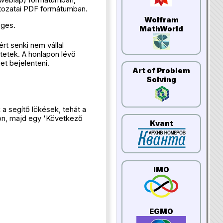
(weblap) formátumban,
ltozatai PDF formátumban.
Wolfram
éges.
MathWorld
rt senki nem vállal
tetek. A honlapon lévő
et bejelenteni.
Art of Problem
Solving
a segítő lökések, tehát a
szon, majd egy 'Következő
Kvant
IMO
EGMO