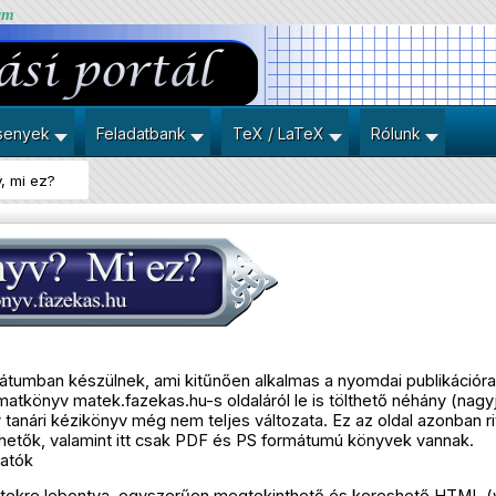
um
senyek
Feladatbank
TeX / LaTeX
Rólunk
, mi ez?
umban készülnek, ami kitűnően alkalmas a nyomdai publikációra 
 matkönyv matek.fazekas.hu-s oldaláról
le is tölthető
néhány (nagyj
tanári kézikönyv még nem teljes változata. Ez az oldal azonban rit
hetők, valamint itt csak PDF és PS formátumú könyvek vannak.
hatók