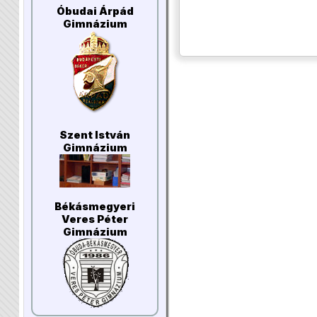
Óbudai Árpád
Gimnázium
Szent István
Gimnázium
Békásmegyeri
Veres Péter
Gimnázium