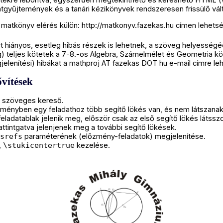
tekre lebontva, egyszerűen megtekinthető és kereshető HTML 
tgyűjtemények és a tanári kézikönyvek rendszeresen frissülő vá
 matkönyv elérés külön:
http://matkonyv.fazekas.hu
címen lehets
 hiányos, esetleg hibás részek is lehetnek, a szöveg helyességéé
g) teljes kötetek a 7-8.-os Algebra, Számelmélet és Geometria kö
jelenítési) hibákat a mathproj AT fazekas DOT hu e-mail címre leh
ővítések
 szöveges kereső.
ményben egy feladathoz több segítő lökés van, és nem látszanak 
j feladatablak jelenik meg, először csak az első segítő lökés láts
kattintgatva jelenjenek meg a további segítő lökések.
srefs
paraméterének (előzmény-feladatok) megjelenítése.
,
\stukicentertrue
kezelése.