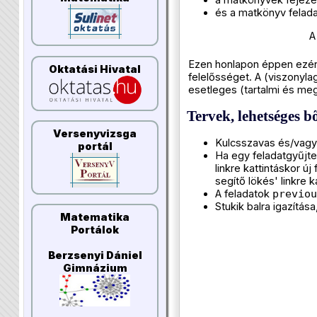
a matkönyvek fejeze
és a matkönyv felada
A
Ezen honlapon éppen ezért
Oktatási Hivatal
felelősséget. A (viszonyla
esetleges (tartalmi és meg
Tervek, lehetséges b
Versenyvizsga
Kulcsszavas és/vagy
portál
Ha egy feladatgyűjte
linkre kattintáskor ú
segítő lökés' linkre 
A feladatok
previou
Stukik balra igazítása
Matematika
Portálok
Berzsenyi Dániel
Gimnázium