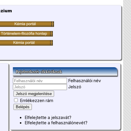
ázium
Bejelentkezés cikkíróknak
Felhasználói név
Jelszó
Jelszó megjelenítése
Emlékezzen rám
Belépés
Elfelejtette a jelszavát?
Elfelejtette a felhasználónevét?