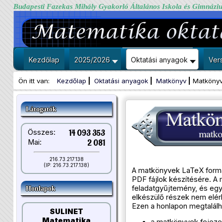
Budapesti Fazekas Mihály Gyakorló Általános Iskola és Gimnázi
Kezdőlap
2025/2026
Oktatási anyagok
Ver
Ön itt van:
Kezdőlap
Oktatási anyagok
Matkönyv
Matkönyv
Látogatók
Összes:
14 093 353
Mai:
2 081
216.73.217.138
(IP: 216.73.217.138)
A matkönyvek LaTeX formát
PDF fájlok készítésére. A
feladatgyűjtemény, és egy 
Honlapok
elkészülő részek nem elér
Ezen a honlapon megtalál
SULINET
Matematika