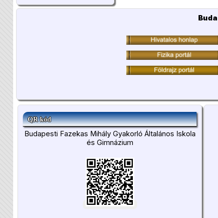
Buda
QR kód
Budapesti Fazekas Mihály Gyakorló Általános Iskola
és Gimnázium