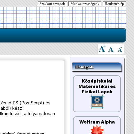
Szakköri anyagok
Munkaközösségünk
Honlaptérkép
Honlapok
Középiskolai
Matematikai és
Fizikai Lapok
és jó PS (PostScript) és
ából) kész
kán frissül, a folyamatosan
Wolfram Alpha