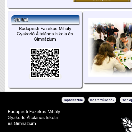
QR kód
Budapesti Fazekas Mihály
Gyakorló Általános Iskola és
Gimnázium
|
|
Impresszum
Közreműködők
Honlap
Budapesti Fazekas Mihály
Gyakorló Általános Iskola
és Gimnázium