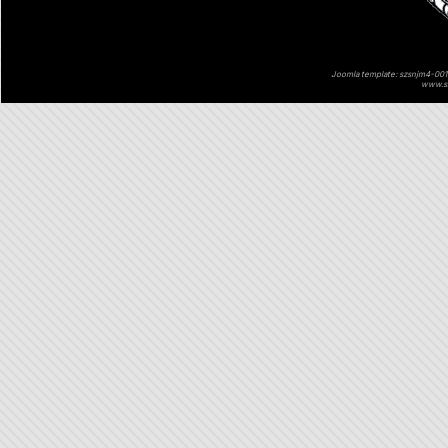
Joomla template: szsnjm4-001 
www.sz