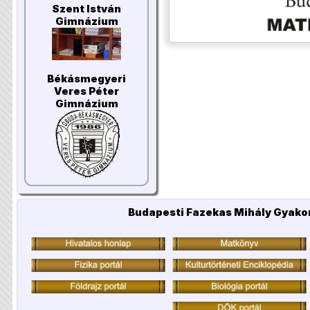
Szent István
Gimnázium
Békásmegyeri
Veres Péter
Gimnázium
Budapesti Fazekas Mihály Gyakor