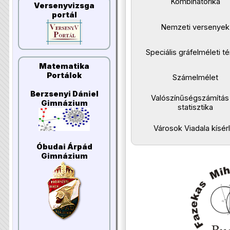
Kombinatorika
Versenyvizsga
portál
Nemzeti versenyek
Speciális gráfelméleti 
Matematika
Portálok
Számelmélet
Berzsenyi Dániel
Valószínűségszámítás
Gimnázium
statisztika
Városok Viadala kísérl
Óbudai Árpád
Gimnázium