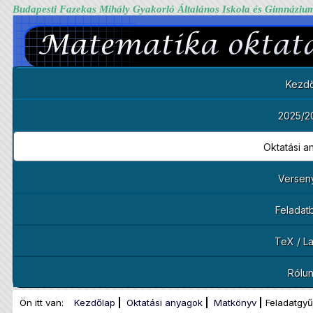
Budapesti Fazekas Mihály Gyakorló Általános Iskola és Gimnáziu
Kezdő
2025/2
Oktatási 
Versen
Feladat
TeX / L
Rólu
Ön itt van:
Kezdőlap
Oktatási anyagok
Matkönyv
Feladatgy