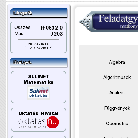
Látogatók
Összes:
14 083 210
Mai:
9 203
216.73.216.116
(IP: 216.73.216.116)
Algebra
Honlapok
SULINET
Algoritmusok
Matematika
Analízis
Függvények
Oktatási Hivatal
Geometria