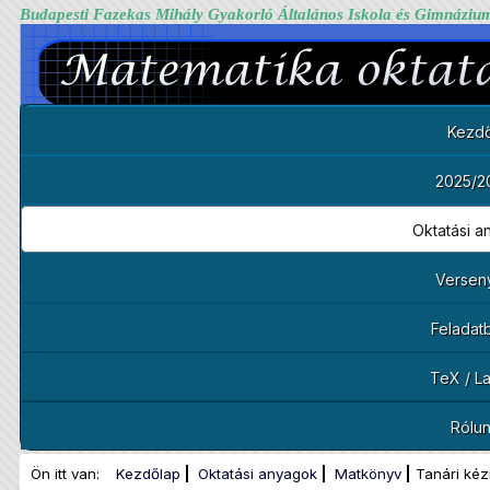
Budapesti Fazekas Mihály Gyakorló Általános Iskola és Gimnáziu
Kezdő
2025/2
Oktatási 
Versen
Feladat
TeX / L
Rólu
Ön itt van:
Kezdőlap
Oktatási anyagok
Matkönyv
Tanári kéz