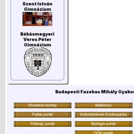
Szent István
Gimnázium
Békásmegyeri
Veres Péter
Gimnázium
Budapesti Fazekas Mihály Gyakor