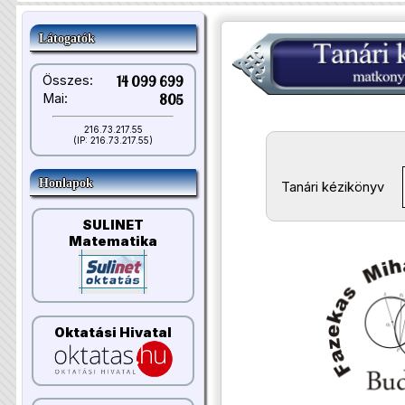
Látogatók
Összes:
14 099 699
Mai:
805
216.73.217.55
(IP: 216.73.217.55)
Honlapok
Tanári kézikönyv
SULINET
Matematika
Oktatási Hivatal