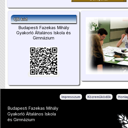
QR kód
Budapesti Fazekas Mihály
Gyakorló Általános Iskola és
Gimnázium
|
|
Impresszum
Közreműködők
Honlap
Budapesti Fazekas Mihály
Gyakorló Általános Iskola
és Gimnázium