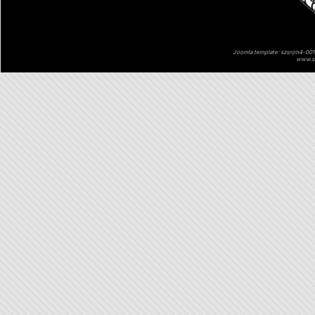
Joomla template: szsnjm4-001 
www.sz