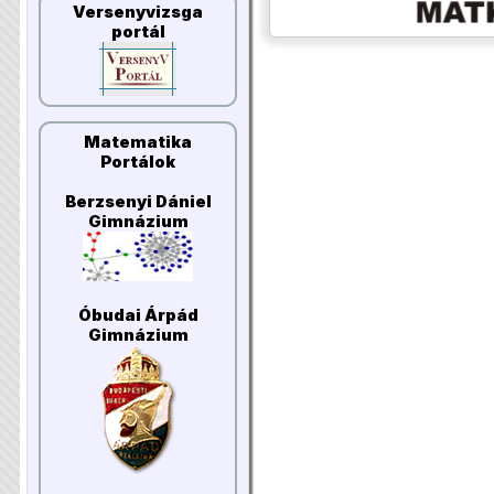
Versenyvizsga
portál
Matematika
Portálok
Berzsenyi Dániel
Gimnázium
Óbudai Árpád
Gimnázium