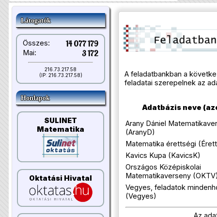
Látogatók
Összes:
14 077 179
Mai:
3 172
216.73.217.58
A feladatbankban a követk
(IP: 216.73.217.58)
feladatai szerepelnek az ad
Honlapok
Adatbázis neve (az
SULINET
Arany Dániel Matematikave
Matematika
(AranyD)
Matematika érettségi (Érett
Kavics Kupa (KavicsK)
Országos Középiskolai
Matematikaverseny (OKTV
Oktatási Hivatal
Vegyes, feladatok minden
(Vegyes)
Az ada