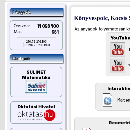
Látogatók
Könyvespolc, Kocsis S
Összes:
14 058 400
Az anyagok folyamatosan kerü
Mai:
554
YouTube
216.73.216.193
(IP: 216.73.216.193)
Honlapok
SULINET
Matematika
Interaktí
Mate
Oktatási Hivatal
Geometri