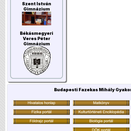
Szent István
Gimnázium
Békásmegyeri
Veres Péter
Gimnázium
Budapesti Fazekas Mihály Gyakor