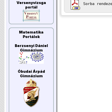
Versenyvizsga
Sorba rendez
portál
Matematika
Portálok
Berzsenyi Dániel
Gimnázium
Óbudai Árpád
Gimnázium