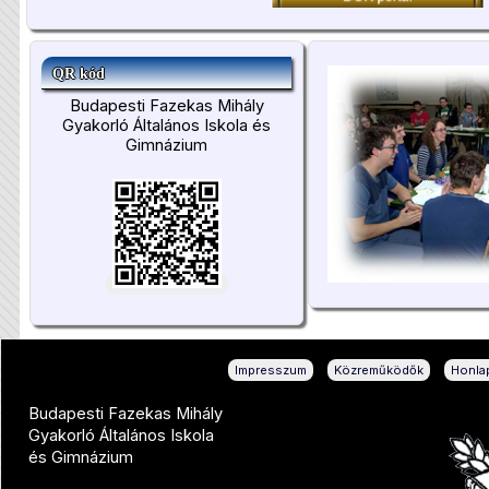
QR kód
Budapesti Fazekas Mihály
Gyakorló Általános Iskola és
Gimnázium
|
|
Impresszum
Közreműködők
Honlap
Budapesti Fazekas Mihály
Gyakorló Általános Iskola
és Gimnázium