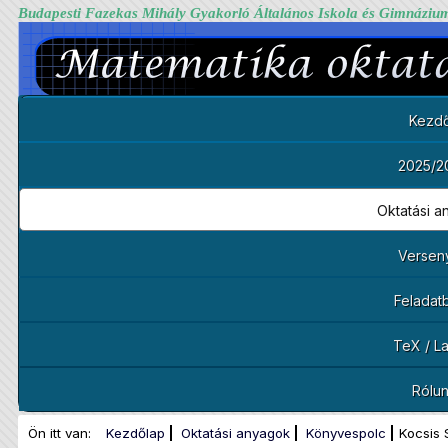
Budapesti Fazekas Mihály Gyakorló Általános Iskola és Gimnáziu
Kezdő
2025/2
Oktatási 
Versen
Feladat
TeX / L
Rólu
Ön itt van:
Kezdőlap
Oktatási anyagok
Könyvespolc
Kocsis 