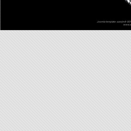
Joomla template: szsnjm4-001 
www.sz