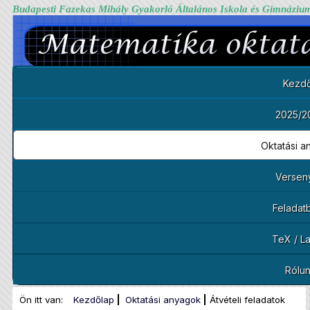
Budapesti Fazekas Mihály Gyakorló Általános Iskola és Gimnáziu
Kezdő
2025/2
Oktatási 
Versen
Feladat
TeX / L
Rólu
Ön itt van:
Kezdőlap
Oktatási anyagok
Átvételi feladatok