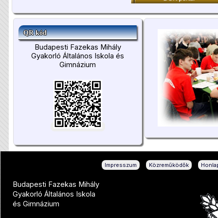
QR kód
Budapesti Fazekas Mihály
Gyakorló Általános Iskola és
Gimnázium
|
|
Impresszum
Közreműködők
Honlap
Budapesti Fazekas Mihály
Gyakorló Általános Iskola
és Gimnázium