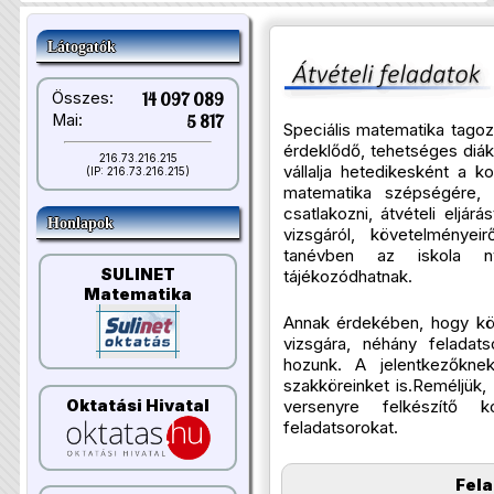
Látogatók
Összes:
14 097 089
Mai:
5 817
Speciális matematika tagoz
érdeklődő, tehetséges diák
216.73.216.215
vállalja hetedikesként a k
(IP: 216.73.216.215)
matematika szépségére, 
csatlakozni, átvételi eljá
Honlapok
vizsgáról, követelményei
tanévben az iskola ny
SULINET
tájékozódhatnak.
Matematika
Annak érdekében, hogy kön
vizsgára, néhány feladat
hozunk. A jelentkezőkne
szakköreinket is.Reméljük,
Oktatási Hivatal
versenyre felkészítő k
feladatsorokat.
Fel