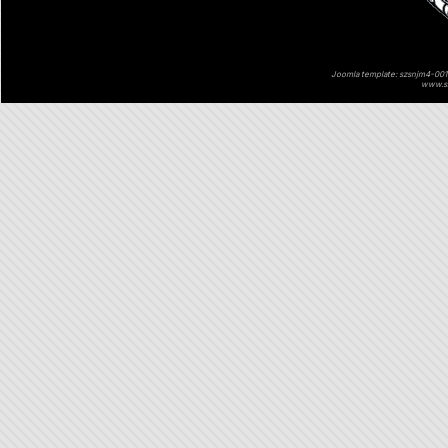
Joomla template: szsnjm4-001 
www.sz