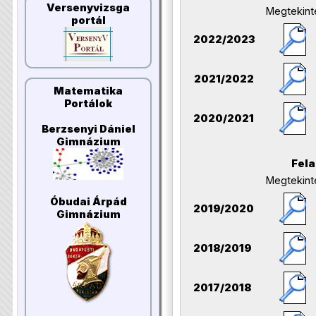
Versenyvizsga
Megtekint
portál
2022/2023
2021/2022
Matematika
Portálok
2020/2021
Berzsenyi Dániel
Gimnázium
Fel
Megtekint
Óbudai Árpád
2019/2020
Gimnázium
2018/2019
2017/2018