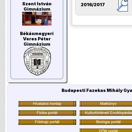
Szent István
2016/2017
Gimnázium
Békásmegyeri
Veres Péter
Gimnázium
Budapesti Fazekas Mihály Gya