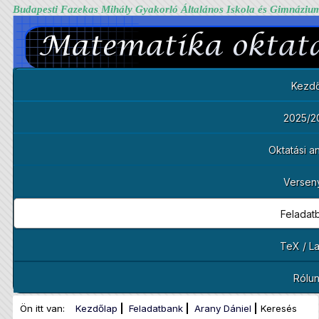
Budapesti Fazekas Mihály Gyakorló Általános Iskola és Gimnáziu
Kezdő
2025/2
Oktatási 
Versen
Feladat
TeX / L
Rólu
Ön itt van:
Kezdőlap
Feladatbank
Arany Dániel
Keresés