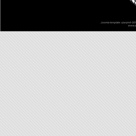
Joomla template: szsnjm4-001 
www.sz