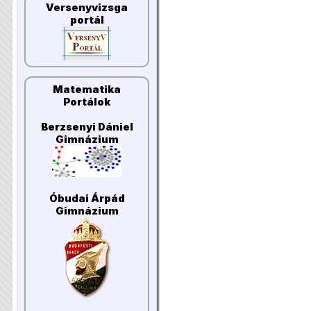
Versenyvizsga
portál
Matematika
Portálok
Berzsenyi Dániel
Gimnázium
Óbudai Árpád
Gimnázium