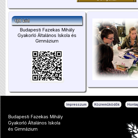
QR kód
Budapesti Fazekas Mihály
Gyakorló Általános Iskola és
Gimnázium
|
|
Impresszum
Közreműködők
Honlap
Budapesti Fazekas Mihály
Gyakorló Általános Iskola
és Gimnázium