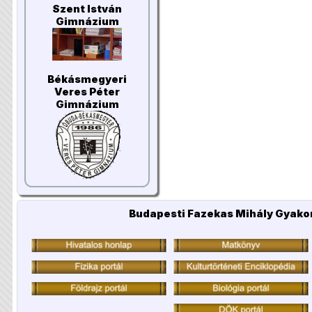
Szent István
Gimnázium
Békásmegyeri
Veres Péter
Gimnázium
Budapesti Fazekas Mihály Gyakor