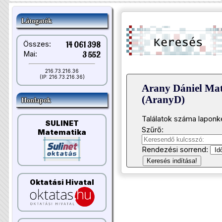
Látogatók
Összes:
14 061 398
Mai:
3 552
216.73.216.36
(IP: 216.73.216.36)
Arany Dániel Ma
(AranyD)
Honlapok
Találatok száma laponk
SULINET
Szűrő:
Matematika
Rendezési sorrend:
Keresés indítása!
Oktatási Hivatal