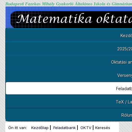
Budapesti Fazekas Mihály Gyakorló Általános Iskola és Gimnáziu
Kezdő
2025/2
Oktatási 
Versen
Feladat
TeX / L
Rólu
Ön itt van:
Kezdőlap
Feladatbank
OKTV
Keresés