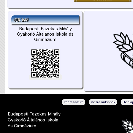
QR kód
Budapesti Fazekas Mihály
Gyakorló Általános Iskola és
Gimnázium
|
|
Impresszum
Közreműködők
Honlap
Budapesti Fazekas Mihály
Gyakorló Általános Iskola
és Gimnázium