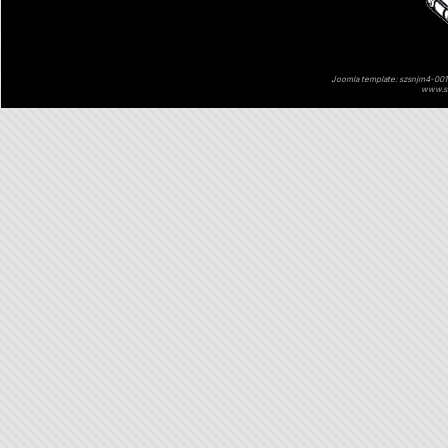
Joomla template: szsnjm4-001 
www.sz