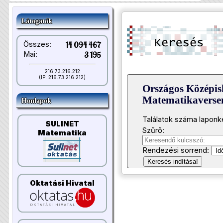
Látogatók
Összes:
14 094 467
Mai:
3 195
216.73.216.212
(IP: 216.73.216.212)
Országos Középis
Matematikavers
Honlapok
Találatok száma laponk
SULINET
Szűrő:
Matematika
Rendezési sorrend:
Keresés indítása!
Oktatási Hivatal