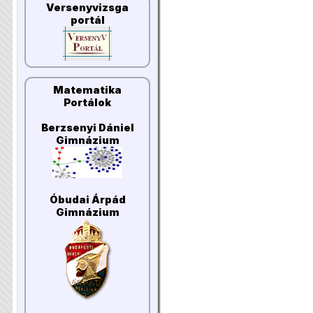
Versenyvizsga
portál
Matematika
Portálok
Berzsenyi Dániel
Gimnázium
Óbudai Árpád
Gimnázium