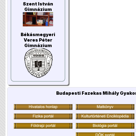
Szent István
Gimnázium
Békásmegyeri
Veres Péter
Gimnázium
Budapesti Fazekas Mihály Gyakor