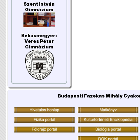
Szent István
Gimnázium
Békásmegyeri
Veres Péter
Gimnázium
Budapesti Fazekas Mihály Gyakor