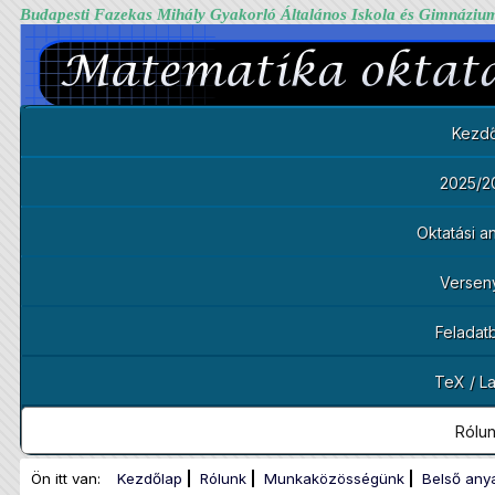
Budapesti Fazekas Mihály Gyakorló Általános Iskola és Gimnáziu
Kezdő
2025/2
Oktatási 
Versen
Feladat
TeX / L
Rólu
Ön itt van:
Kezdőlap
Rólunk
Munkaközösségünk
Belső any