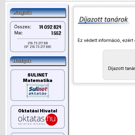
Látogatók
Összes:
14 092 824
Mai:
1 552
Ez védett információ, ezért 
216.73.217.88
(IP: 216.73.217.88)
Honlapok
Díjazott taná
SULINET
Matematika
Oktatási Hivatal