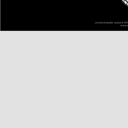
Joomla template: szsnjm4-001 
www.sz