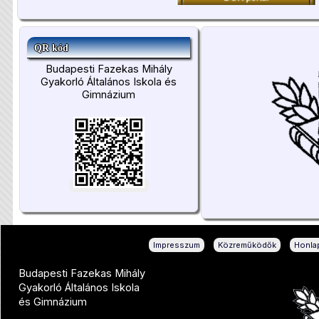
QR kód
Budapesti Fazekas Mihály
Gyakorló Általános Iskola és
Gimnázium
|
|
Impresszum
Közreműködők
Honlap
Budapesti Fazekas Mihály
Gyakorló Általános Iskola
és Gimnázium