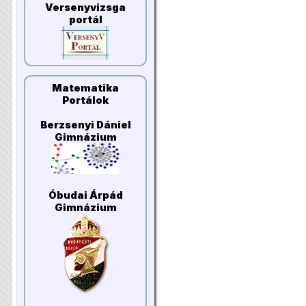
Versenyvizsga
portál
Matematika
Portálok
Berzsenyi Dániel
Gimnázium
Óbudai Árpád
Gimnázium