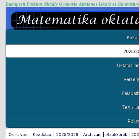
Budapesti Fazekas Mihály Gyakorló Általános Iskola és Gimnáziu
Kezdő
2025/2
Oktatási 
Versen
Feladat
TeX / L
Rólu
Ön itt van:
Kezdőlap
2025/2026
Archívum
Szakkörök
202