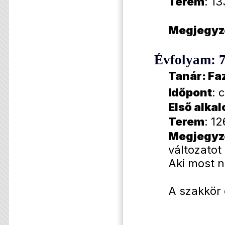
Terem
: 13
Megjegyz
Évfolyam: 7
Tanár: Fa
Időpont
: 
Első alka
Terem
: 12
Megjegyz
változatot 
Aki most n
A szakkör 