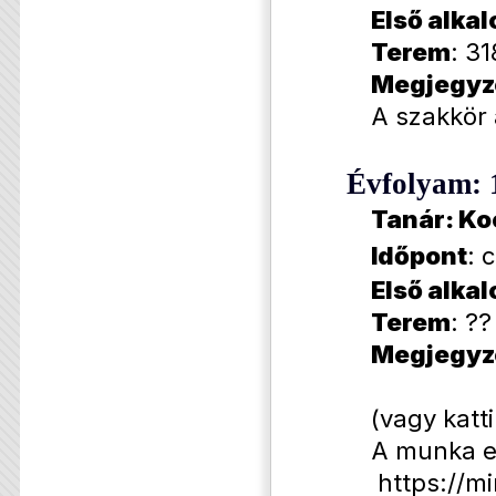
Első alka
Terem
: 31
Megjegyz
A szakkör 
Évfolyam: 
Tanár: Ko
Időpont
: 
Első alka
Terem
: ??
Megjegyz
(vagy katt
A munka eg
https://