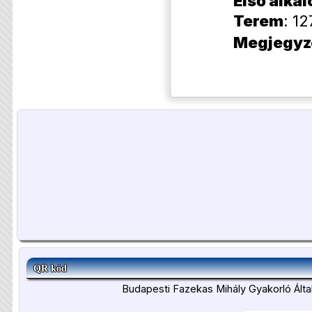
Első alka
Terem
: 12
Megjegyz
QR kód
Budapesti Fazekas Mihály Gyakorló Álta