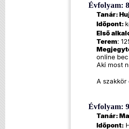
Évfolyam: 
Tanár:
Huj
Időpont:
k
Első alka
Terem
: 12
Megjegyt
online bec
Aki most n
A szakkör 
Évfolyam: 9
Tanár: Ma
Időpont:
H