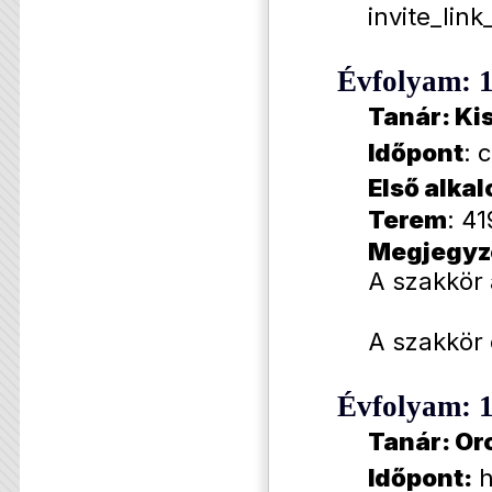
invite_lin
Évfolyam: 
Tanár: Ki
Időpont
: 
Első alka
Terem
: 41
Megjegyz
A szakkör 
A szakkör 
Évfolyam: 
Tanár:
Or
Időpont:
h