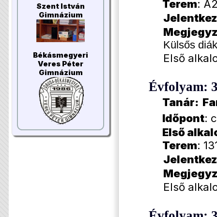
Terem
: A
Szent István
Gimnázium
Jelentkez
Megjegyz
Külsős diák
Békásmegyeri
Első alkal
Veres Péter
Gimnázium
Évfolyam: 
Tanár: Fa
Időpont
: 
Első alka
Terem
: 13
Jelentkez
Megjegyz
Első alkal
Évfolyam: 