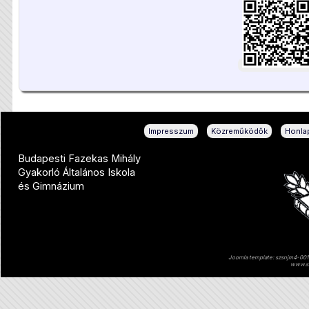
|
|
Impresszum
Közreműködők
Honlap
Budapesti Fazekas Mihály
Gyakorló Általános Iskola
és Gimnázium
Joomla template: szsnjm4-001 
www.sz