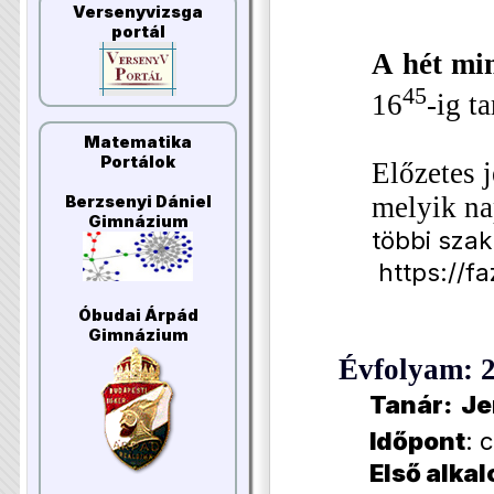
Versenyvizsga
portál
A hét mi
45
16
-ig t
Matematika
Portálok
Előzetes 
melyik na
Berzsenyi Dániel
Gimnázium
többi szak
https://f
Óbudai Árpád
Gimnázium
Évfolyam: 
Tanár: Je
Időpont
: 
Első alka