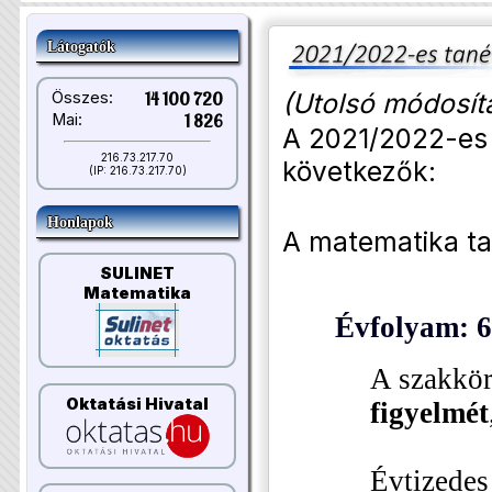
Látogatók
(Utolsó módosít
Összes:
14 100 720
Mai:
1 826
A 2021/2022-es t
216.73.217.70
következők:
(IP: 216.73.217.70)
Honlapok
A matematika ta
SULINET
Matematika
Évfolyam: 6
A szakkör
Oktatási Hivatal
figyelmét
Évtizedes