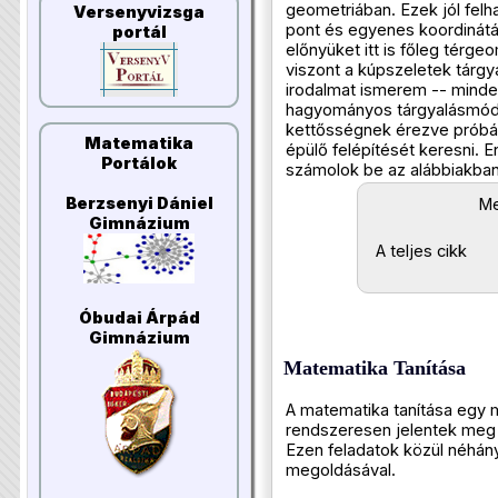
geometriában. Ezek jól felh
Versenyvizsga
pont és egyenes koordinátás
portál
előnyüket itt is főleg térgeo
viszont a kúpszeletek tárgy
irodalmat ismerem -- minde
hagyományos tárgyalásmód
kettősségnek érezve próbá
Matematika
épülő felépítését keresni. 
Portálok
számolok be az alábbiakban.
Berzsenyi Dániel
Me
Gimnázium
A teljes cikk
Óbudai Árpád
Gimnázium
Matematika Tanítása
A matematika tanítása egy m
rendszeresen jelentek meg 
Ezen feladatok közül néhán
megoldásával.