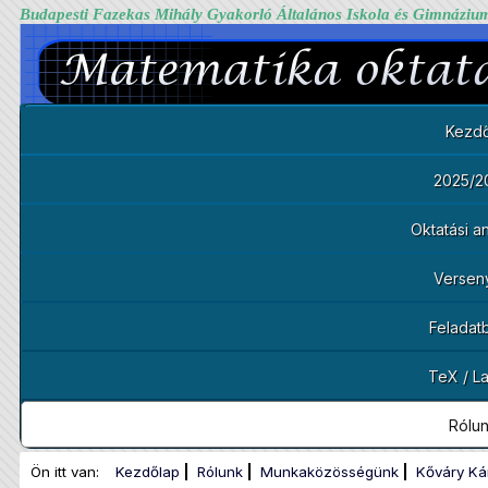
Budapesti Fazekas Mihály Gyakorló Általános Iskola és Gimnáziu
Kezdő
2025/2
Oktatási 
Versen
Feladat
TeX / L
Rólu
Ön itt van:
Kezdőlap
Rólunk
Munkaközösségünk
Kőváry Ká