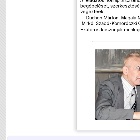
A feladatok honlapra történő
begépelését, szerkesztését
végezteék:
Duchon Márton, Magala M
Mirkó, Szabó-Komoróczki 
Ezúton is köszönjük munkáj