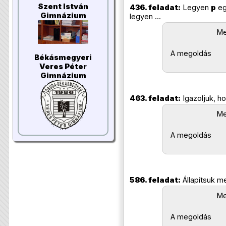
Szent István
436. feladat:
Legyen
p
eg
Gimnázium
legyen ...
Me
A megoldás
Békásmegyeri
Veres Péter
Gimnázium
463. feladat:
Igazoljuk, h
Me
A megoldás
586. feladat:
Állapítsuk m
Me
A megoldás