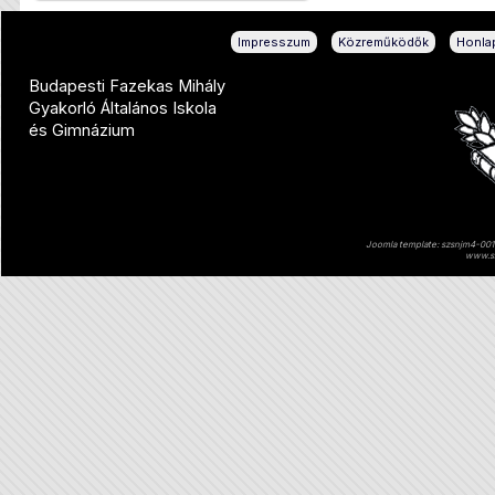
|
|
Impresszum
Közreműködők
Honlap
Budapesti Fazekas Mihály
Gyakorló Általános Iskola
és Gimnázium
Joomla template: szsnjm4-001 
www.sz