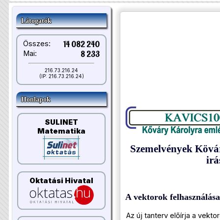
Látogatók
Összes:
14 082 240
Mai:
8 233
216.73.216.24
(IP: 216.73.216.24)
Honlapok
SULINET
Matematika
Szemelvények Kövá
irá
Oktatási Hivatal
A vektorok felhasználása
Az új tanterv előírja a vekt