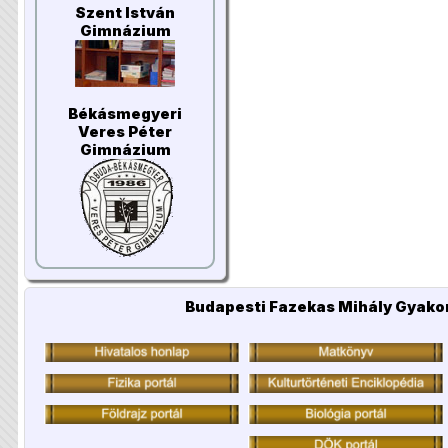
Szent István
Gimnázium
Békásmegyeri
Veres Péter
Gimnázium
Budapesti Fazekas Mihály Gyakor