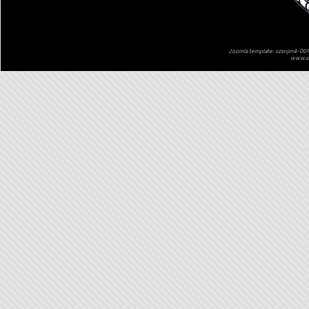
Joomla template: szsnjm4-001 
www.sz