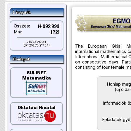
Látogatók
Összes:
14 092 993
Mai:
1 721
216.73.217.34
The European Girls’ Ma
(IP: 216.73.217.34)
international mathematics co
International Mathematical 
Honlapok
on consecutive days. Part
consisting of four female m
SULINET
Matematika
Honlap meg
(új olda
Információk (b
Oktatási Hivatal
Feladatok gy