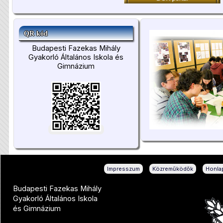
QR kód
Budapesti Fazekas Mihály
Gyakorló Általános Iskola és
Gimnázium
|
|
Impresszum
Közreműködők
Honlap
Budapesti Fazekas Mihály
Gyakorló Általános Iskola
és Gimnázium