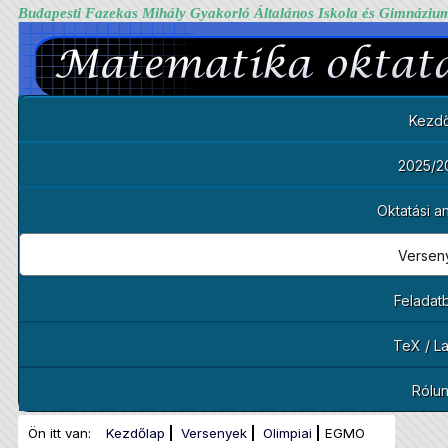
Budapesti Fazekas Mihály Gyakorló Általános Iskola és Gimnáziu
Kezdő
2025/2
Oktatási 
Versen
Feladat
TeX / L
Rólu
Ön itt van:
Kezdőlap
Versenyek
Olimpiai
EGMO