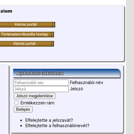
ázium
Bejelentkezés cikkíróknak
Felhasználói név
Jelszó
Jelszó megjelenítése
Emlékezzen rám
Belépés
Elfelejtette a jelszavát?
Elfelejtette a felhasználónevét?