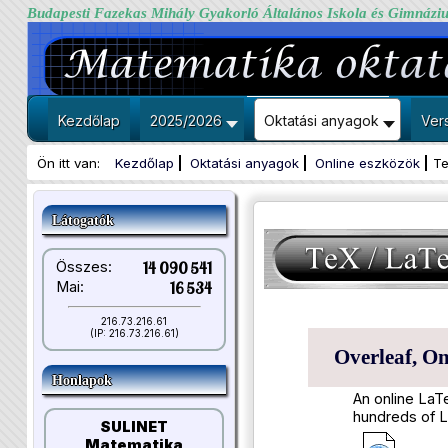
Budapesti Fazekas Mihály Gyakorló Általános Iskola és Gimnázi
Kezdőlap
2025/2026
Oktatási anyagok
Ver
Ön itt van:
Kezdőlap
Oktatási anyagok
Online eszközök
Te
Látogatók
Összes:
14 090 541
Mai:
16 534
216.73.216.61
(IP: 216.73.216.61)
Overleaf, On
Honlapok
An online LaTe
hundreds of 
SULINET
Matematika