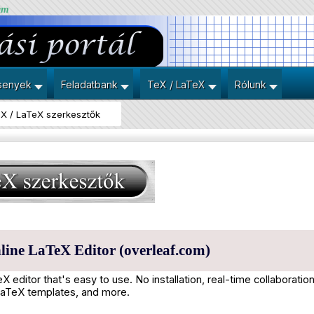
um
senyek
Feladatbank
TeX / LaTeX
Rólunk
X / LaTeX szerkesztők
line LaTeX Editor (overleaf.com)
X editor that's easy to use. No installation, real-time collaboration
LaTeX templates, and more.