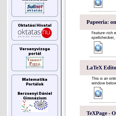
Papeeria: on
Oktatási Hivatal
Feature-rich e
spellchecker,
Versenyvizsga
portál
LaTeX Edito
This is an onl
Matematika
window below, 
Portálok
Berzsenyi Dániel
Gimnázium
TeXPage - O