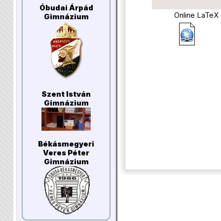
Óbudai Árpád
Online LaTeX 
Gimnázium
Szent István
Gimnázium
Békásmegyeri
Veres Péter
Gimnázium