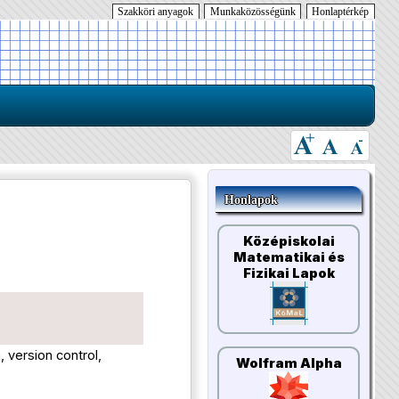
Szakköri anyagok
Munkaközösségünk
Honlaptérkép
Honlapok
Középiskolai
Matematikai és
Fizikai Lapok
, version control,
Wolfram Alpha