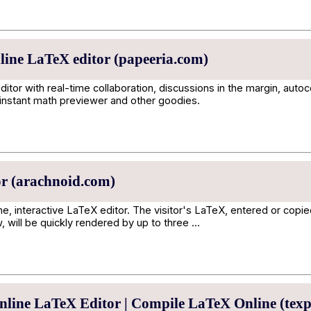
line LaTeX editor (papeeria.com)
ditor with real-time collaboration, discussions in the margin, auto
 instant math previewer and other goodies.
r (arachnoid.com)
ine, interactive LaTeX editor. The visitor's LaTeX, entered or copie
will be quickly rendered by up to three ...
nline LaTeX Editor | Compile LaTeX Online (tex