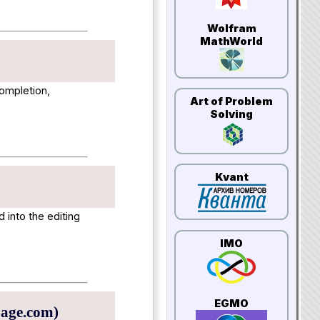
Wolfram
MathWorld
completion,
Art of Problem
Solving
Kvant
d into the editing
IMO
EGMO
page.com)