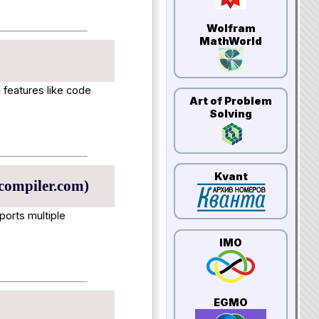
Wolfram
MathWorld
 features like code
Art of Problem
Solving
Kvant
ecompiler.com)
ports multiple
IMO
EGMO