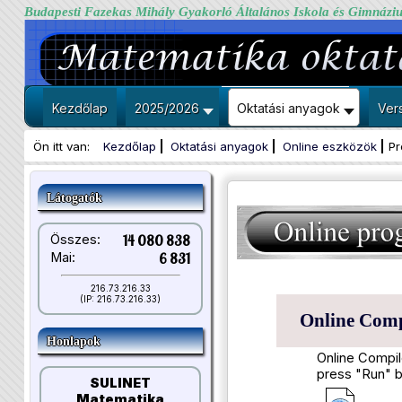
Budapesti Fazekas Mihály Gyakorló Általános Iskola és Gimnázi
Kezdőlap
2025/2026
Oktatási anyagok
Ver
Ön itt van:
Kezdőlap
Oktatási anyagok
Online eszközök
Pr
Látogatók
Összes:
14 080 838
Mai:
6 831
216.73.216.33
(IP: 216.73.216.33)
Online Compi
Honlapok
Online Compil
press "Run" b
SULINET
Matematika