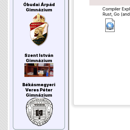
Óbudai Árpád
Compiler Expl
Gimnázium
Rust, Go (an
Szent István
Gimnázium
Békásmegyeri
Veres Péter
Gimnázium