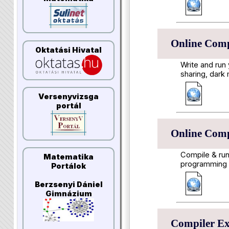
Online Comp
Oktatási Hivatal
Write and run
sharing, dark
Versenyvizsga
portál
Online Compi
Compile & run
Matematika
programming l
Portálok
Berzsenyi Dániel
Gimnázium
Compiler Ex