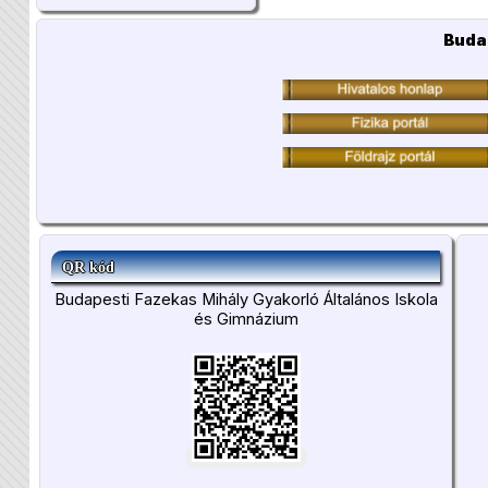
Buda
QR kód
Budapesti Fazekas Mihály Gyakorló Általános Iskola
és Gimnázium