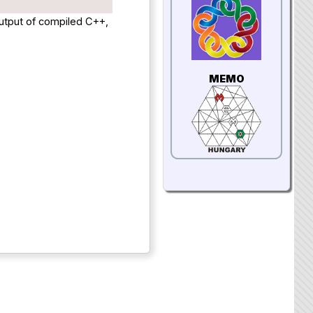
output of compiled C++,
MEMO