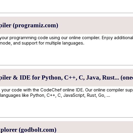
iler (programiz.com)
 your programming code using our online compiler. Enjoy additional
 mode, and support for multiple languages.
ler & IDE for Python, C++, C, Java, Rust... (on
 your code with the CodeChef online IDE. Our online compiler sup
anguages like Python, C++, C, JavaScript, Rust, Go, ...
plorer (godbolt.com)