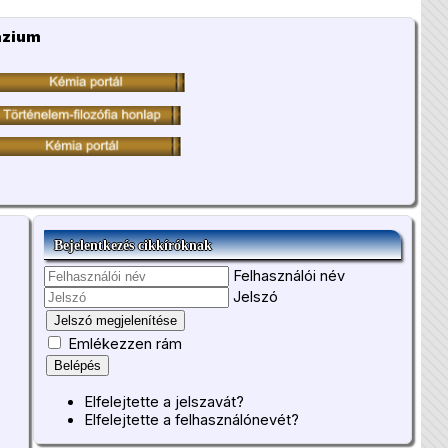
ázium
Bejelentkezés cikkíróknak
Felhasználói név
Jelszó
Jelszó megjelenítése
Emlékezzen rám
Belépés
Elfelejtette a jelszavát?
Elfelejtette a felhasználónevét?