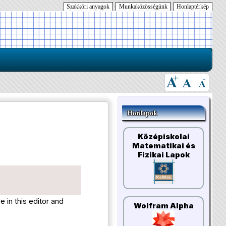
Szakköri anyagok
Munkaközösségünk
Honlaptérkép
Honlapok
Középiskolai
Matematikai és
Fizikai Lapok
 in this editor and
Wolfram Alpha