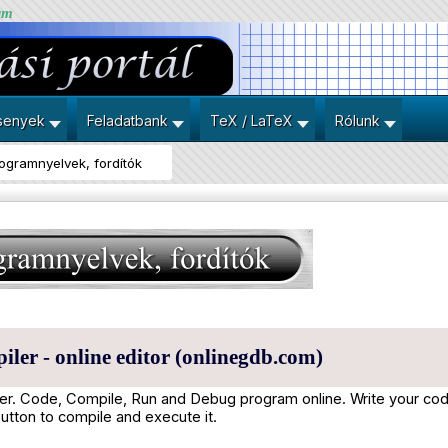
um
senyek
Feladatbank
TeX / LaTeX
Rólunk
ogramnyelvek, fordítók
ler - online editor (onlinegdb.com)
er. Code, Compile, Run and Debug program online. Write your code
utton to compile and execute it.