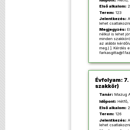
Időpont:
Hétfő, 
Első alkalom:
2
Terem:
123
Jelentkezés:
A
lehet csatlakozn
Megjegyzés:
El
nélkül is lehet j
minden szakkörös
az alábbi kérdőí
meg.) ]. Kérdés 
farkasgitta@f.f
Évfolyam: 7
szakkör)
Tanár:
Mazug A
Időpont:
Hétfő, 
Első alkalom:
2
Terem:
126
Jelentkezés:
A
lehet csatlakozn