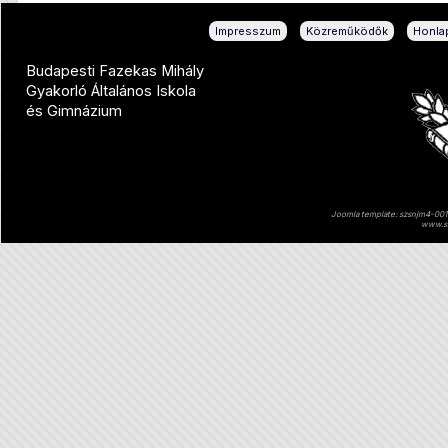
|
|
Impresszum
Közreműködők
Honlap
Budapesti Fazekas Mihály
Gyakorló Általános Iskola
és Gimnázium
Joomla template: szsnjm4-001 
www.sz