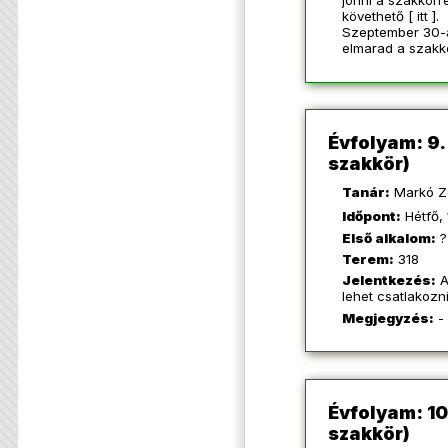
jönni a szakkörr
követhető [
itt
].
Szeptember 30-á
elmarad a szakk
Évfolyam: 9
szakkör)
Tanár:
Markó Z
Időpont:
Hétfő, 
Első alkalom:
?
Terem:
318
Jelentkezés:
A
lehet csatlakozn
Megjegyzés:
-
Évfolyam: 1
szakkör)