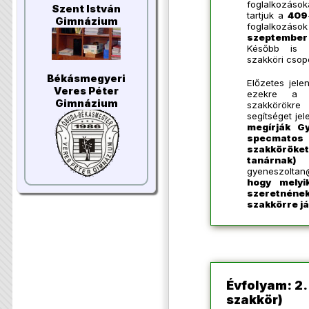
foglalkozás
Szent István
tartjuk a
409
Gimnázium
foglalkozás
szeptember 
Később is l
szakköri csop
Békásmegyeri
Előzetes jele
Veres Péter
ezekre a s
Gimnázium
szakkörökr
segítséget jel
megírják G
specmat
szakkörö
taná
gyeneszoltan
hogy melyi
szeretnén
szakkörre já
Évfolyam: 2
szakkör)