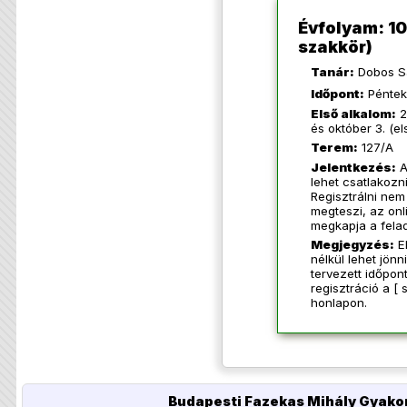
Évfolyam: 10.
szakkör)
Tanár:
Dobos S
Időpont:
Péntek
Első alkalom:
2
és október 3. (el
Terem:
127/A
Jelentkezés:
A
lehet csatlakozn
Regisztrálni nem
megteszi, az onl
megkapja a felad
Megjegyzés:
El
nélkül lehet jönn
tervezett időpon
regisztráció a [
honlapon.
Budapesti Fazekas Mihály Gyakor