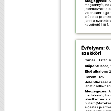
Megjegyzés:
A
megkönnyíti, ha
jelentkeznek a s
zelenaianiko@f.
előzetes jelentke
jönni a szakkörr
követhető [
itt
].
Évfolyam: 8
szakkör)
Tanár:
Hujter Bá
Időpont:
Kedd, 
Első alkalom:
2
Terem:
125
Jelentkezés:
A
lehet csatlakozn
Megjegyzés:
A
megkönnyíti, ha
jelentkeznek a s
hujterb@fazekas
előzetes jelentke