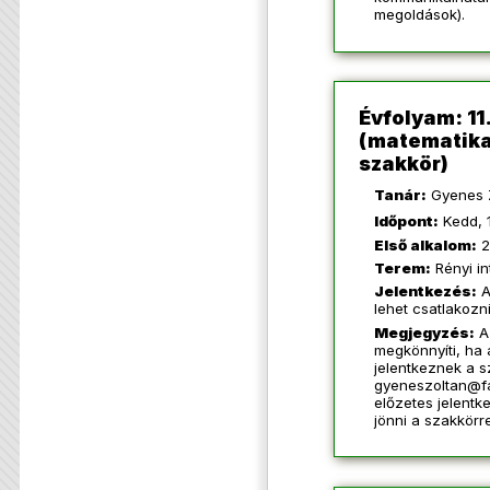
megoldások).
Évfolyam: 11.
(matematika
szakkör)
Tanár:
Gyenes 
Időpont:
Kedd, 
Első alkalom:
2
Terem:
Rényi in
Jelentkezés:
A
lehet csatlakozn
Megjegyzés:
A
megkönnyíti, ha
jelentkeznek a s
gyeneszoltan@f
előzetes jelentke
jönni a szakkörre