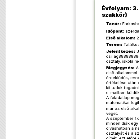
Évfolyam: 3
szakkör)
Tanár:
Farkashá
Időpont:
szerda
Első alkalom:
2
Terem:
Találkoz
Jelentkezés:
J
csillag8888888
osztály, iskola 
Megjegyzés:
A 
első alkalommal 
érdeklődők, enne
értékelése után 
kit tudok fogadni
e-mailben küldö
A feladatlap meg
matematikai-logik
már az első alka
véget.
A szeptember 17.
minden diák egy k
olvashatóan a nev
osztályát és a sz
címét, ezt előre 