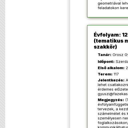
geometriával le
feladatokon kere
Évfolyam: 12. 
(tematikus 
szakkör)
Tanár:
Orosz G
Időpont:
Szerda
Első alkalom:
2
Terem:
117
Jelentkezés:
A
lehet csatlakozn
érdemes előzete
gyuszi@fazekas
Megjegyzés:
(
évfolyamfüggetle
tervezek, a kezd
számelmélet és k
személyesen nem
foglalkozásokon,
kommunikálhatun