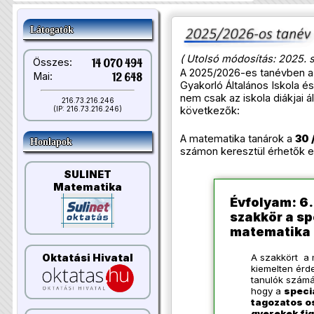
Látogatók
( Utolsó módosítás: 2025. 
Összes:
14 070 494
A 2025/2026-es tanévben a
Mai:
12 648
Gyakorló Általános Iskola é
nem csak az iskola diákjai á
216.73.216.246
következők:
(IP: 216.73.216.246)
A matematika tanárok a
30 
Honlapok
számon keresztül érhetők el
SULINET
Matematika
Évfolyam: 6.
szakkör a sp
matematika 
Oktatási Hivatal
A szakkört a 
kiemelten érd
tanulók számá
hogy a
speci
tagozatos os
gyerekek fi