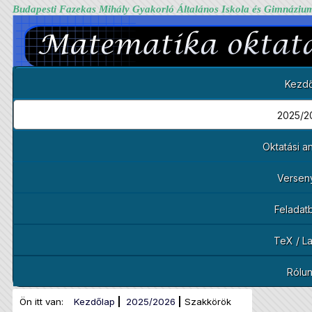
Budapesti Fazekas Mihály Gyakorló Általános Iskola és Gimnáziu
Kezdő
2025/2
Oktatási 
Versen
Feladat
TeX / L
Rólu
Ön itt van:
Kezdőlap
2025/2026
Szakkörök