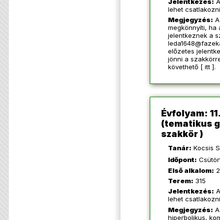
Jelentkezés:
A
lehet csatlakozn
Megjegyzés:
A
megkönnyíti, ha
jelentkeznek a s
leda1648@fazek
előzetes jelentke
jönni a szakkörr
követhető [
itt
].
Évfolyam: 11.
(tematikus 
szakkör )
Tanár:
Kocsis S
Időpont:
Csütört
Első alkalom:
2
Terem:
315
Jelentkezés:
A
lehet csatlakozn
Megjegyzés:
A 
hiperbolikus, ko