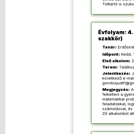
Tolltartó is szük
Évfolyam: 4
szakkör)
Tanár:
Erdősiné
Időpont:
Kedd, 
Első alkalom:
2
Terem:
Találkoz
Jelentkezés:
J
következő e-mai
gondosjudit1@gm
Megjegyzés:
A 
felkelteni a gye
matematikai prob
feladatokkal, log
számolással, és 
20 alkalomból áll