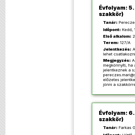
Évfolyam: 5
szakkör)
Tanár:
Perecze
Időpont:
Kedd, 
Első alkalom:
2
Terem:
127/A
Jelentkezés:
A
lehet csatlakozn
Megjegyzés:
A
megkönnyíti, ha
jelentkeznek a s
pereczes.mari
előzetes jelentke
jönni a szakkörre
Évfolyam: 6
szakkör)
Tanár:
Farkas G