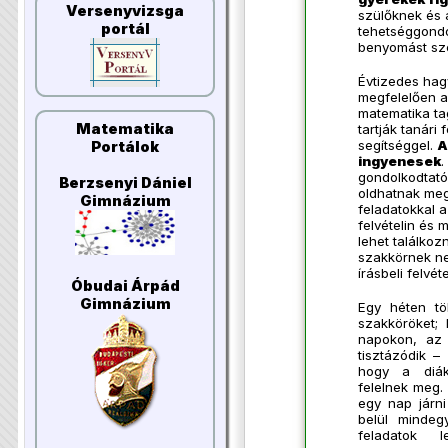
Versenyvizsga
szülőknek és 
portál
tehetséggondo
benyomást sze
Évtizedes ha
megfelelően a
matematika ta
Matematika
tartják tanári 
segítséggel.
A
Portálok
ingyenesek
.
gondolkodtató,
Berzsenyi Dániel
oldhatnak meg
Gimnázium
feladatokkal a
felvételin és
lehet találkoz
szakkörnek ne
írásbeli felvéte
Óbudai Árpád
Gimnázium
Egy héten tö
szakköröket;
napokon, az
tisztázódik –
hogy a diák
felelnek meg.
egy nap járni
belül minde
feladatok 