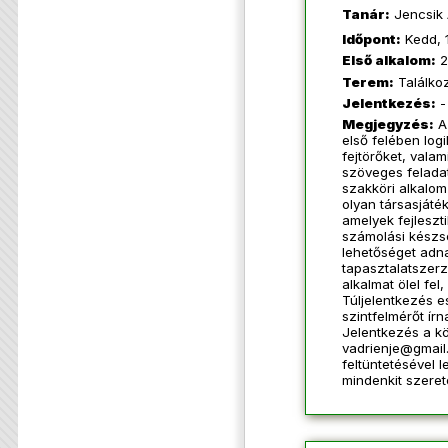
Tanár:
Jencsik 
Időpont:
Kedd, 
Első alkalom:
2
Terem:
Találkoz
Jelentkezés:
-
Megjegyzés:
A 
első felében logi
fejtörőket, vala
szöveges felada
szakköri alkalo
olyan társasjáté
amelyek fejleszti
számolási készsé
lehetőséget adna
tapasztalatszerz
alkalmat ölel fel
Túljelentkezés e
szintfelmérőt ír
Jelentkezés a k
vadrienje@gmail
feltüntetésével 
mindenkit szerete