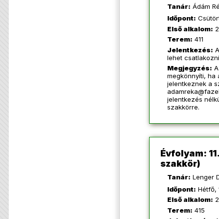
Tanár:
Ádám Ré
Időpont:
Csütört
Első alkalom:
2
Terem:
411
Jelentkezés:
A
lehet csatlakozn
Megjegyzés:
A
megkönnyíti, ha
jelentkeznek a s
adamreka@faze
jelentkezés nélkü
szakkörre.
Évfolyam: 11
szakkör)
Tanár:
Lenger D
Időpont:
Hétfő, 
Első alkalom:
2
Terem:
415