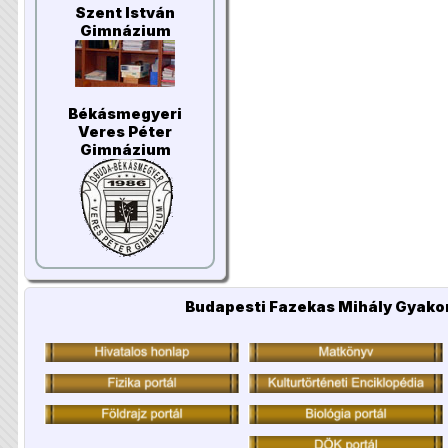
Szent István
Gimnázium
Békásmegyeri
Veres Péter
Gimnázium
Budapesti Fazekas Mihály Gyakor