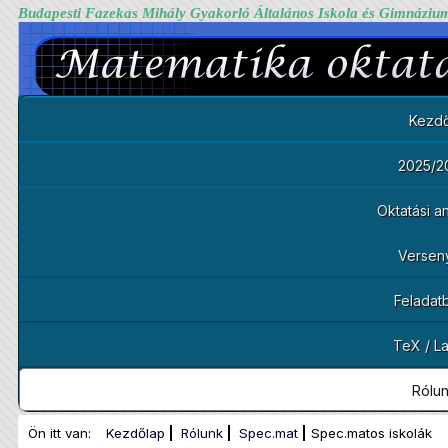
Budapesti Fazekas Mihály Gyakorló Általános Iskola és Gimnáziu
Kezdő
2025/2
Oktatási 
Versen
Feladat
TeX / L
Rólu
Ön itt van:
Kezdőlap
Rólunk
Spec.mat
Spec.matos iskolák