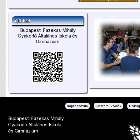
QR kód
Budapesti Fazekas Mihály
Gyakorló Általános Iskola és
Gimnázium
|
|
Impresszum
Közreműködők
Honlap
Budapesti Fazekas Mihály
Gyakorló Általános Iskola
és Gimnázium