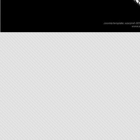
Joomla template: szsnjm4-001 
www.sz