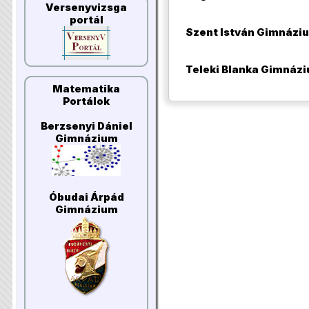
Versenyvizsga
portál
Szent István Gimnázi
Teleki Blanka Gimnáz
Matematika
Portálok
Berzsenyi Dániel
Gimnázium
Óbudai Árpád
Gimnázium