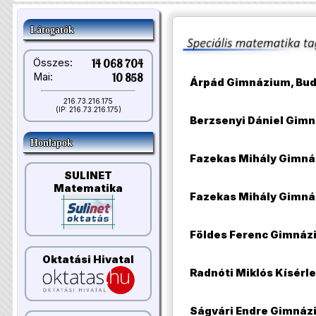
Látogatók
Összes:
14 068 704
Mai:
10 858
Árpád Gimnázium, Bu
216.73.216.175
(IP: 216.73.216.175)
Berzsenyi Dániel Gim
Honlapok
Fazekas Mihály Gimná
SULINET
Matematika
Fazekas Mihály Gimná
Földes Ferenc Gimnáz
Oktatási Hivatal
Radnóti Miklós Kísérl
Ságvári Endre Gimnáz