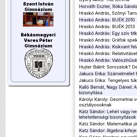
Szent István
Horváth Eszter, Róka Sánd
Gimnázium
Hraskó András, Szőnyi Tam
Hraskó András: BUÉK 2010
Hraskó András: BUÉK 2013
Hraskó András: Egy szív titk
Békásmegyeri
Hraskó András: Gráfok spe
Veres Péter
Gimnázium
Hraskó András: Kiskvant fe
Hraskó András: Relativitás
Hraskó András: Valószínűsé
Hujter Bálint: Sorozatok? De
Jakucs Erika: Számelmélet 6
Jakucs Erika: Tengelyes tük
Kalló Bernát, Nagy Dániel: A
bizonyítása
Károlyi Károly: Geometriai 
osztályosoknak
Katz Sándor: Lehet vagy n
lehetetlenségi bizonyítások
Katz Sándor: Matematikai j
Katz Sándor: Algebrai kifej