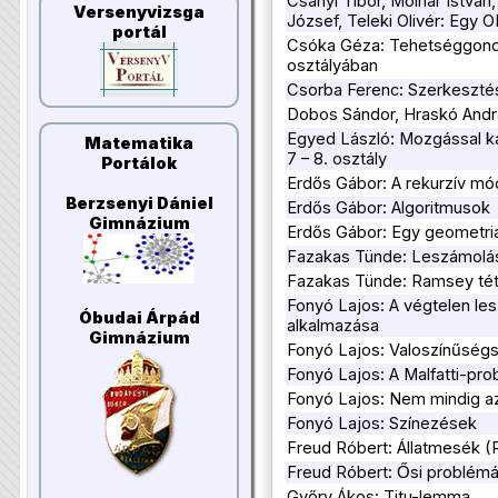
Csányi Tibor, Molnár István
Versenyvizsga
József, Teleki Olivér: Egy O
portál
Csóka Géza: Tehetséggondoz
osztályában
Csorba Ferenc: Szerkeszté
Dobos Sándor, Hraskó Andrá
Egyed László: Mozgással k
Matematika
7 – 8. osztály
Portálok
Erdős Gábor: A rekurzív mó
Berzsenyi Dániel
Erdős Gábor: Algoritmusok
Gimnázium
Erdős Gábor: Egy geometria
Fazakas Tünde: Leszámolási
Fazakas Tünde: Ramsey tét
Fonyó Lajos: A végtelen le
Óbudai Árpád
alkalmazása
Gimnázium
Fonyó Lajos: Valoszínűség
Fonyó Lajos: A Malfatti-pr
Fonyó Lajos: Nem mindig az
Fonyó Lajos: Színezések
Freud Róbert: Állatmesék (
Freud Róbert: Ősi probléma
Győry Ákos: Titu-lemma