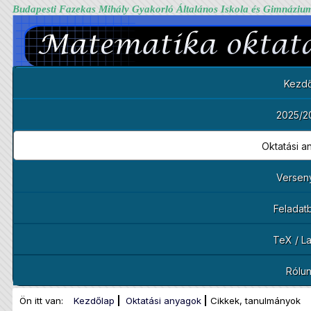
Budapesti Fazekas Mihály Gyakorló Általános Iskola és Gimnáziu
Kezdő
2025/2
Oktatási 
Versen
Feladat
TeX / L
Rólu
Ön itt van:
Kezdőlap
Oktatási anyagok
Cikkek, tanulmányok