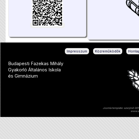
|
|
Impresszum
Közreműködők
Honlap
Budapesti Fazekas Mihály
Gyakorló Általános Iskola
és Gimnázium
Joomla template: szsnjm4-001 
www.sz