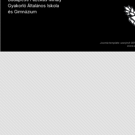
Gyakorló Általános Iskola
és Gimnázium
Joomla template: szsnjm4-001 
www.sz