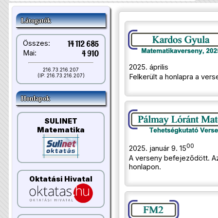
Látogatók
Összes:
14 112 685
Mai:
4 910
2025. április
216.73.216.207
(IP: 216.73.216.207)
Felkerült a honlapra a vers
Honlapok
SULINET
Matematika
00
2025. január 9. 15
A verseny befejeződött. 
honlapon.
Oktatási Hivatal