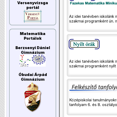
Versenyvizsga
portál
Az idei tanévben iskolán
szakmai programként ún. m
Matematika
Portálok
Berzsenyi Dániel
Gimnázium
Az idei tanévben iskolán
szakmai programként nyílt 
Óbudai Árpád
Gimnázium
Középiskolai tanulmányokra
tanfolyam 6. és 8. osztál