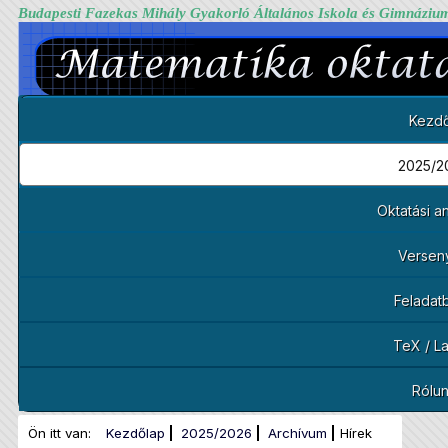
Budapesti Fazekas Mihály Gyakorló Általános Iskola és Gimnáziu
Kezdő
2025/2
Oktatási 
Versen
Feladat
TeX / L
Rólu
Ön itt van:
Kezdőlap
2025/2026
Archívum
Hírek