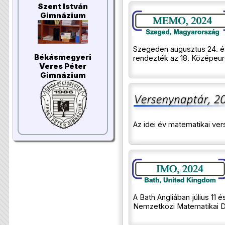
Szent István
Gimnázium
Szegeden augusztus 24. é
Békásmegyeri
rendezték az 18. Középeuró
Veres Péter
Gimnázium
Az idei év matematikai ve
A Bath Angliában július 11 
Nemzetközi Matematikai Di