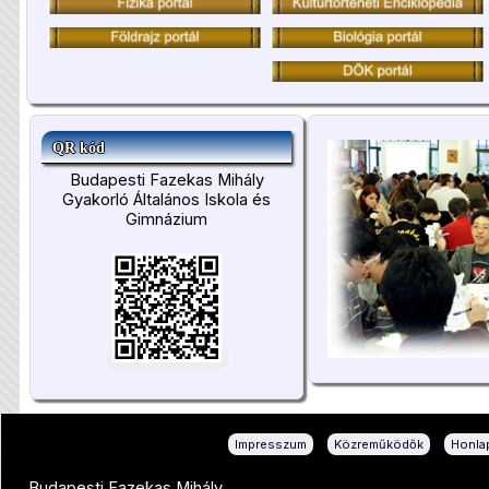
QR kód
Budapesti Fazekas Mihály
Gyakorló Általános Iskola és
Gimnázium
|
|
Impresszum
Közreműködők
Honlap
Budapesti Fazekas Mihály