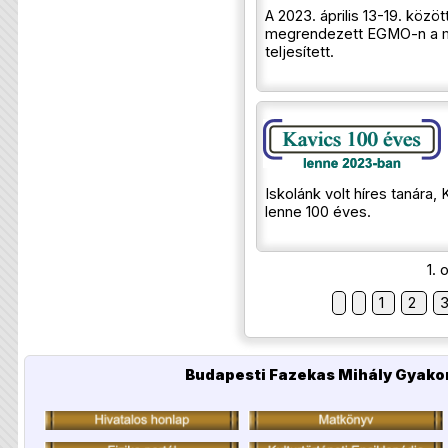
A 2023. április 13-19. közö
megrendezett EGMO-n a 
teljesített.
Iskolánk volt híres tanára,
lenne 100 éves.
1. 
1
2
Budapesti Fazekas Mihály Gyakor