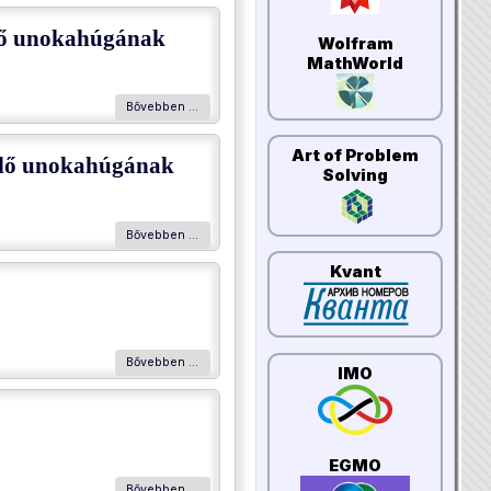
ülő unokahúgának
Wolfram
MathWorld
Bővebben …
Art of Problem
zülő unokahúgának
Solving
Bővebben …
Kvant
Bővebben …
IMO
EGMO
Bővebben …