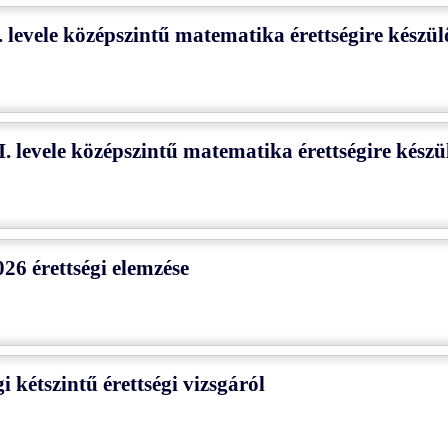
 levele középszintű matematika érettségire kész
. levele középszintű matematika érettségire kés
26 érettségi elemzése
i kétszintű érettségi vizsgáról