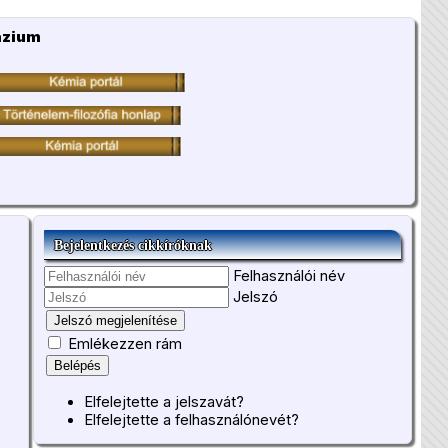
ázium
Bejelentkezés cikkíróknak
Felhasználói név
Jelszó
Jelszó megjelenítése
Emlékezzen rám
Belépés
Elfelejtette a jelszavát?
Elfelejtette a felhasználónevét?