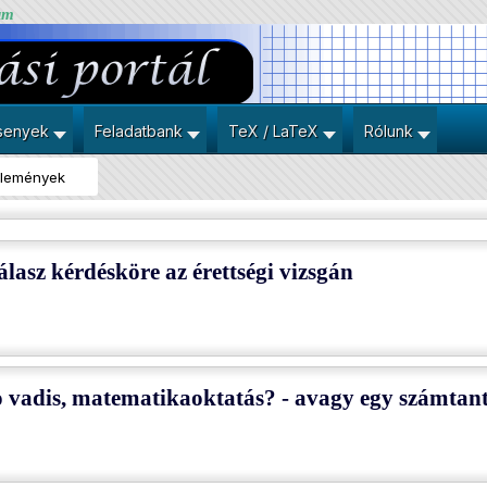
um
senyek
Feladatbank
TeX / LaTeX
Rólunk
élemények
válasz kérdésköre az érettségi vizsgán
 vadis, matematikaoktatás? - avagy egy számtan