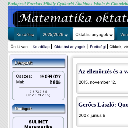
Budapesti Fazekas Mihály Gyakorló Általános Iskola és Gimnázi
Kezdőlap
2025/2026
Oktatási anyagok
Ver
Ön itt van:
Kezdőlap
Oktatási anyagok
Érettségi
Cikkek, v
Látogatók
Az ellenőrzés és a 
Összes:
14 094 077
Mai:
2 805
2015. november 12.
216.73.216.5
(IP: 216.73.216.5)
Gerőcs László: Quo
Honlapok
2007. június 9.
SULINET
Matematika