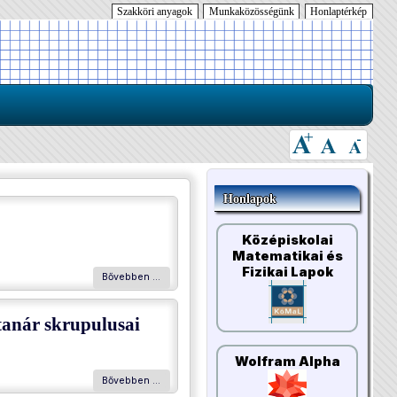
Szakköri anyagok
Munkaközösségünk
Honlaptérkép
Honlapok
Középiskolai
Matematikai és
Fizikai Lapok
Bővebben …
tanár skrupulusai
Wolfram Alpha
Bővebben …