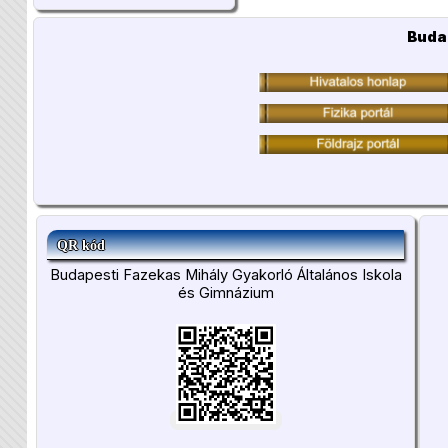
Buda
QR kód
Budapesti Fazekas Mihály Gyakorló Általános Iskola
és Gimnázium