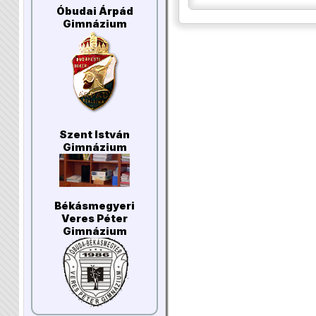
Óbudai Árpád
Gimnázium
Szent István
Gimnázium
Békásmegyeri
Veres Péter
Gimnázium