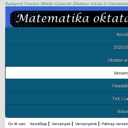
Budapesti Fazekas Mihály Gyakorló Általános Iskola és Gimnáziu
Kezdő
2025/2
Oktatási 
Versen
Feladat
TeX / L
Rólu
Ön itt van:
Kezdőlap
Versenyek
Versenyeink
Pálmay versen