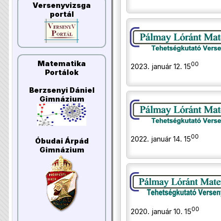
Versenyvizsga
portál
Matematika
00
2023. január 12. 15
Portálok
Berzsenyi Dániel
Gimnázium
00
2022. január 14. 15
Óbudai Árpád
Gimnázium
00
2020. január 10. 15