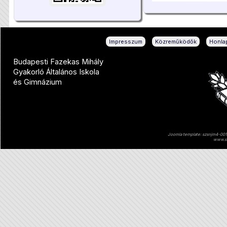
|
|
Impresszum
Közreműködők
Honlap
Budapesti Fazekas Mihály
Gyakorló Általános Iskola
és Gimnázium
Joomla template: szsnjm4-001 
www.sz