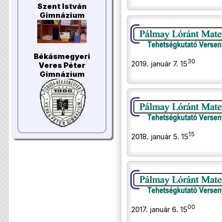
Szent István
Gimnázium
Békásmegyeri
30
2019. január 7. 15
Veres Péter
Gimnázium
15
2018. január 5. 15
00
2017. január 6. 15