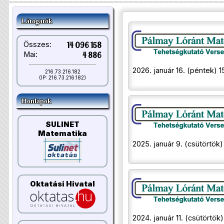
Látogatók
Összes:
14 096 158
Mai:
4 886
2026. január 16. (péntek) 1
216.73.216.182
(IP: 216.73.216.182)
Honlapok
SULINET
Matematika
2025. január 9. (csütörtök)
Oktatási Hivatal
2024. január 11. (csütörtök)