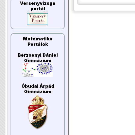
Versenyvizsga
portál
Matematika
Portálok
Berzsenyi Dániel
Gimnázium
Óbudai Árpád
Gimnázium