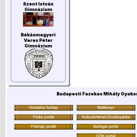
Szent István
Gimnázium
Békásmegyeri
Veres Péter
Gimnázium
Budapesti Fazekas Mihály Gyakor