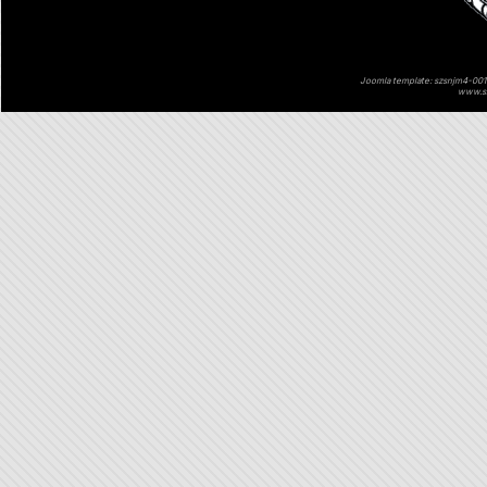
Joomla template: szsnjm4-001 
www.sz