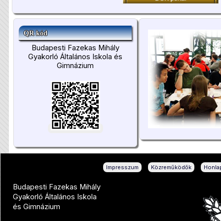
QR kód
Budapesti Fazekas Mihály
Gyakorló Általános Iskola és
Gimnázium
|
|
Impresszum
Közreműködők
Honlap
Budapesti Fazekas Mihály
Gyakorló Általános Iskola
és Gimnázium