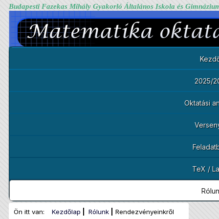
Budapesti Fazekas Mihály Gyakorló Általános Iskola és Gimnáziu
Kezdő
2025/2
Oktatási 
Versen
Feladat
TeX / L
Rólu
Ön itt van:
Kezdőlap
Rólunk
Rendezvényeinkről