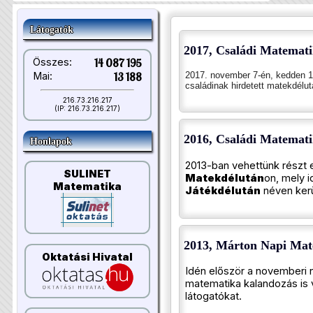
Látogatók
2017, Családi Matemati
Összes:
14 087 195
2017. november 7-én, kedden 15 
Mai:
13 188
családinak hirdetett matekdélut
216.73.216.217
(IP: 216.73.216.217)
2016, Családi Matemati
Honlapok
2013-ban vehettünk részt 
SULINET
Matekdélután
on, mely 
Matematika
Játékdélután
néven ker
2013, Márton Napi Mat
Oktatási Hivatal
Idén először a novemberi n
matematika kalandozás is v
látogatókat.