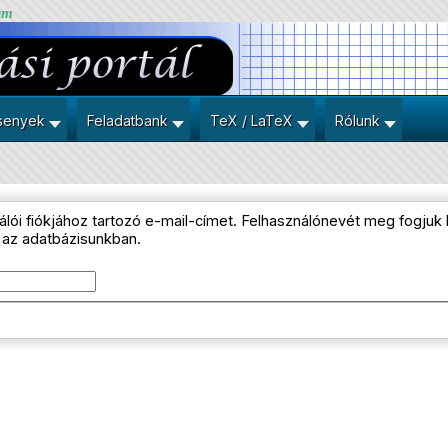
um
senyek
Feladatbank
TeX / LaTeX
Rólunk
ználói fiókjához tartozó e-mail-címet. Felhasználónevét meg fogjuk
 az adatbázisunkban.