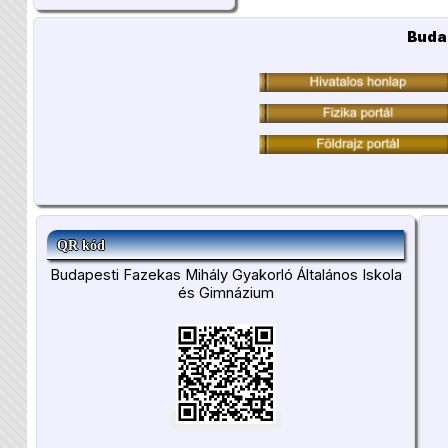
Buda
QR kód
Budapesti Fazekas Mihály Gyakorló Általános Iskola
és Gimnázium