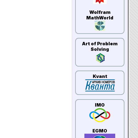
Wolfram
MathWorld
Art of Problem
Solving
Kvant
IMO
EGMO