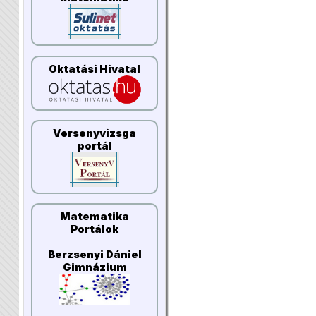
Oktatási Hivatal
Versenyvizsga
portál
Matematika
Portálok
Berzsenyi Dániel
Gimnázium