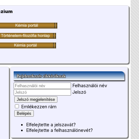
ázium
Bejelentkezés cikkíróknak
Felhasználói név
Jelszó
Jelszó megjelenítése
Emlékezzen rám
Belépés
Elfelejtette a jelszavát?
Elfelejtette a felhasználónevét?