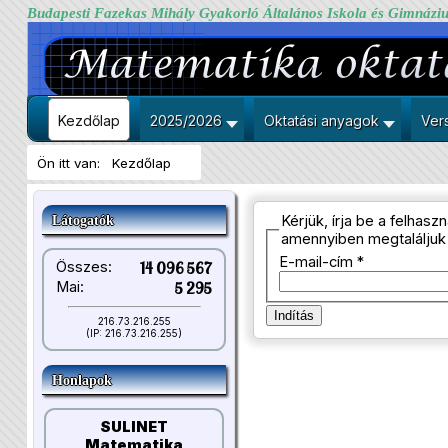
Budapesti Fazekas Mihály Gyakorló Általános Iskola és Gimnázi
Kezdőlap
2025/2026
Oktatási anyagok
Ver
Ön itt van:
Kezdőlap
Kérjük, írja be a felhas
Látogatók
amennyiben megtaláljuk
E-mail-cím
*
Összes:
14 096 567
Mai:
5 295
Indítás
216.73.216.255
(IP: 216.73.216.255)
Honlapok
SULINET
Matematika