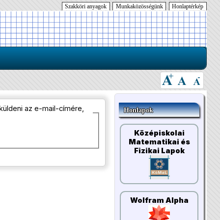
Szakköri anyagok
Munkaközösségünk
Honlaptérkép
 küldeni az e-mail-címére,
Honlapok
Középiskolai
Matematikai és
Fizikai Lapok
Wolfram Alpha