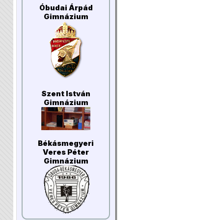
Óbudai Árpád
Gimnázium
Szent István
Gimnázium
Békásmegyeri
Veres Péter
Gimnázium